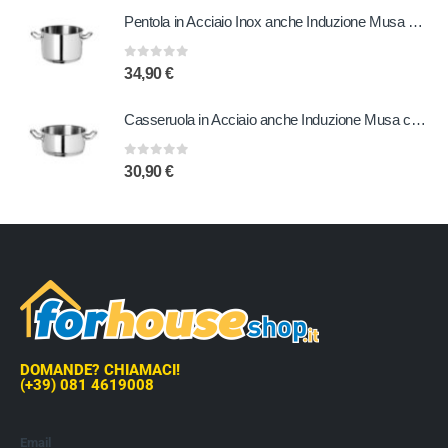
Pentola in Acciaio Inox anche Induzione Musa 24 cm
0
out of 5
34,90
€
Casseruola in Acciaio anche Induzione Musa con due Manici 24 cm
0
out of 5
30,90
€
DOMANDE? CHIAMACI!
(+39) 081 4619008
Email