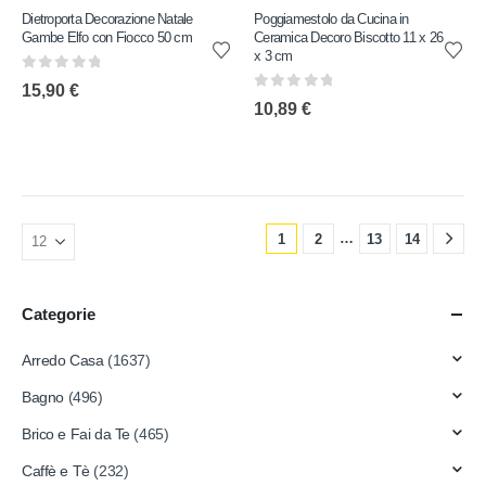
Dietroporta Decorazione Natale
Poggiamestolo da Cucina in
Gambe Elfo con Fiocco 50 cm
Ceramica Decoro Biscotto 11 x 26
x 3 cm
0
out of 5
15,90
€
0
out of 5
10,89
€
…
1
2
13
14
Categorie
Arredo Casa
(1637)
Bagno
(496)
Brico e Fai da Te
(465)
Caffè e Tè
(232)