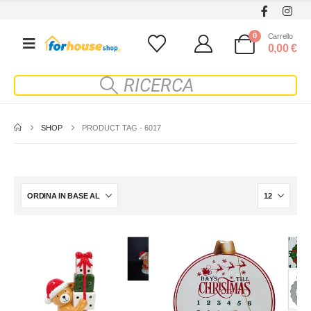
0
Carrello
0,00
€
SHOP
PRODUCT TAG -
6017