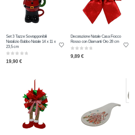
Set 3 Tazze Sovrapponibili
Decorazione Natale Casa Fiocco
Natalizio Babbo Natale 14 x 11 x
Rosso con Diamanti Oro 28 cm
23,5 cm
0
out of 5
9,89
€
0
out of 5
19,90
€