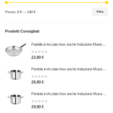
Prezzo:
0 €
—
140 €
Filtra
Prodotti Consigliati
Padella in Acciaio Inox anche Induzione Manico in Bachelite 20 cm
0
out of 5
22,90
€
Pentola in Acciaio Inox anche Induzione Musa 20 cm
0
out of 5
26,90
€
Pentola in Acciaio Inox anche Induzione Musa 22 cm
0
out of 5
29,90
€