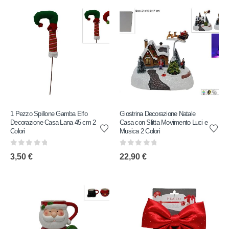
1 Pezzo Spillone Gamba Elfo
Giostrina Decorazione Natale
Decorazione Casa Lana 45 cm 2
Casa con Slitta Movimento Luci e
Colori
Musica 2 Colori
0
out of 5
0
out of 5
3,50
€
22,90
€