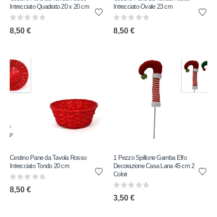
Intrecciato Quadrato 20 x 20 cm
Intrecciato Ovale 23 cm
0
out of 5
0
out of 5
8,50
€
8,50
€
Cestino Pane da Tavola Rosso
1 Pezzo Spillone Gamba Elfo
Intrecciato Tondo 20 cm
Decorazione Casa Lana 45 cm 2
Colori
0
out of 5
8,50
€
0
out of 5
3,50
€