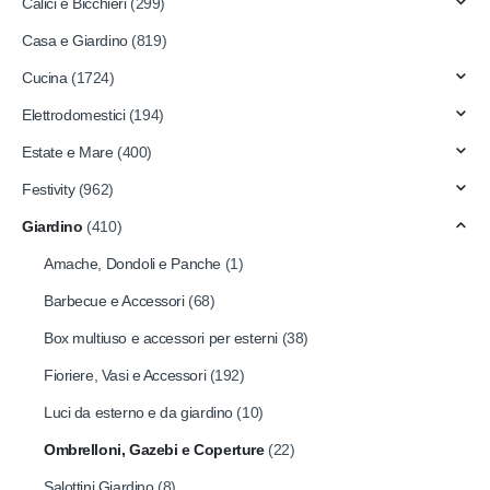
Calici e Bicchieri
(299)
Casa e Giardino
(819)
Cucina
(1724)
Elettrodomestici
(194)
Estate e Mare
(400)
Festivity
(962)
Giardino
(410)
Amache, Dondoli e Panche
(1)
Barbecue e Accessori
(68)
Box multiuso e accessori per esterni
(38)
Fioriere, Vasi e Accessori
(192)
Luci da esterno e da giardino
(10)
Ombrelloni, Gazebi e Coperture
(22)
Salottini Giardino
(8)