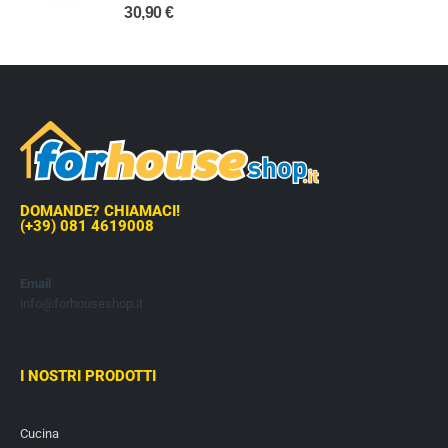
0
out of 5
30,90
€
DOMANDE? CHIAMACI!
(+39) 081 4619008
Email
info@forhouseshop.it
I NOSTRI PRODOTTI
Cucina