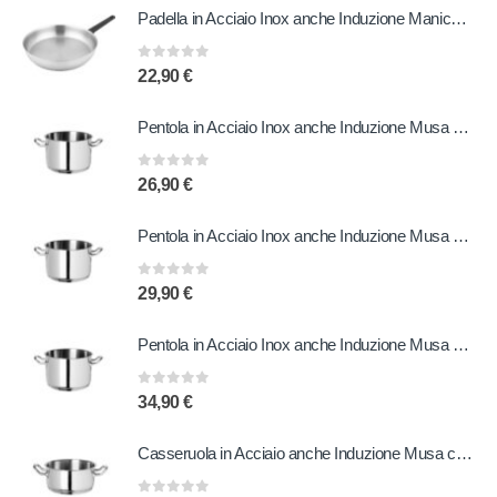
Padella in Acciaio Inox anche Induzione Manico in Bachelite 20 cm
0
out of 5
22,90
€
Pentola in Acciaio Inox anche Induzione Musa 20 cm
0
out of 5
26,90
€
Pentola in Acciaio Inox anche Induzione Musa 22 cm
0
out of 5
29,90
€
Pentola in Acciaio Inox anche Induzione Musa 24 cm
0
out of 5
34,90
€
Casseruola in Acciaio anche Induzione Musa con due Manici 24 cm