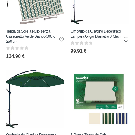
Tenda da Sole a Rullo senza
Ombrello da Giardino Decentrato
Cassonetto Verde Bianco 300 x
Lampara Grigio Diametro 3 Metri
250 cm
0
out of 5
99,91
€
0
out of 5
134,90
€