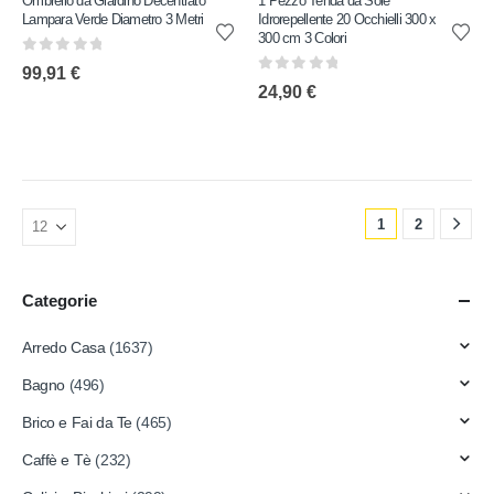
Ombrello da Giardino Decentrato
1 Pezzo Tenda da Sole
Lampara Verde Diametro 3 Metri
Idrorepellente 20 Occhielli 300 x
300 cm 3 Colori
0
out of 5
99,91
€
0
out of 5
24,90
€
1
2
Categorie
Arredo Casa
(1637)
Bagno
(496)
Brico e Fai da Te
(465)
Caffè e Tè
(232)