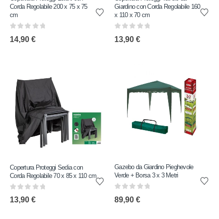
Corda Regolabile 200 x 75 x 75
Giardino con Corda Regolabile 160
cm
x 110 x 70 cm
0
out of 5
0
out of 5
14,90
€
13,90
€
Gazebo da Giardino Pieghevole
Copertura Proteggi Sedia con
Verde + Borsa 3 x 3 Metri
Corda Regolabile 70 x 85 x 110 cm
0
out of 5
0
out of 5
89,90
€
13,90
€