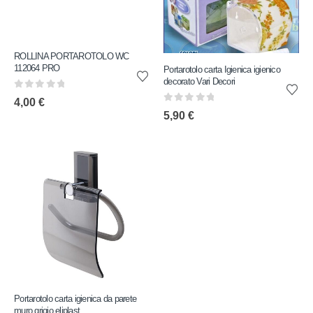
ROLLINA PORTAROTOLO WC
112064 PRO
Portarotolo carta Igienica igienico
decorato Vari Decori
0
out of 5
4,00
€
0
out of 5
5,90
€
Portarotolo carta igienica da parete
muro grigio eliplast