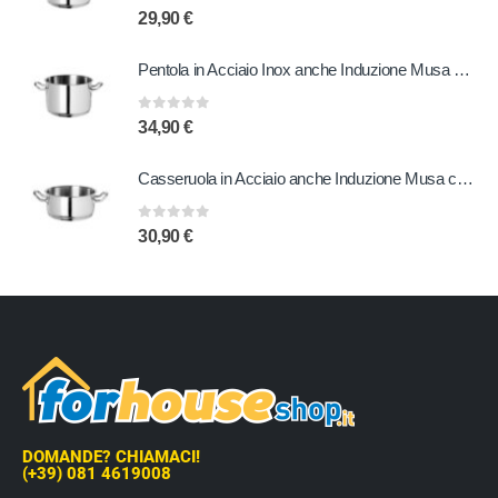
0
out of 5
29,90
€
Pentola in Acciaio Inox anche Induzione Musa 24 cm
0
out of 5
34,90
€
Casseruola in Acciaio anche Induzione Musa con due Manici 24 cm
0
out of 5
30,90
€
DOMANDE? CHIAMACI!
(+39) 081 4619008