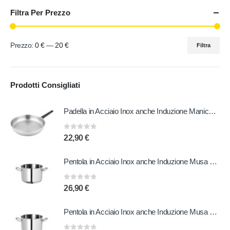
Filtra Per Prezzo
Prezzo:
0 €
—
20 €
Filtra
Prodotti Consigliati
Padella in Acciaio Inox anche Induzione Manico in Bachelite 20 cm
0
out of 5
22,90
€
Pentola in Acciaio Inox anche Induzione Musa 20 cm
0
out of 5
26,90
€
Pentola in Acciaio Inox anche Induzione Musa 22 cm