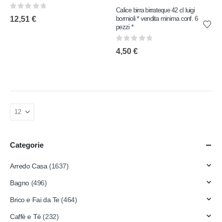
Calice birra birrateque 42 cl luigi
0
out of 5
bormioli * vendita minima conf. 6
12,51
€
pezzi *
0
out of 5
4,50
€
Categorie
Arredo Casa
(1637)
Bagno
(496)
Brico e Fai da Te
(464)
Caffè e Tè
(232)