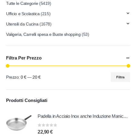
Tutte le Categorie
(5419)
Ufficio e Scolastica
(215)
Utensili da Cucina
(1678)
Valigeria, Carrelli spesa e Buste shopping
(53)
Filtra Per Prezzo
Prezzo:
0 €
—
20 €
Filtra
Prodotti Consigliati
Padella in Acciaio Inox anche Induzione Manico in Bachelite 20 cm
0
out of 5
22,90
€