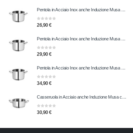
Pentola in Acciaio Inox anche Induzione Musa 20 cm
0
out of 5
26,90
€
Pentola in Acciaio Inox anche Induzione Musa 22 cm
0
out of 5
29,90
€
Pentola in Acciaio Inox anche Induzione Musa 24 cm
0
out of 5
34,90
€
Casseruola in Acciaio anche Induzione Musa con due Manici 24 cm
0
out of 5
30,90
€