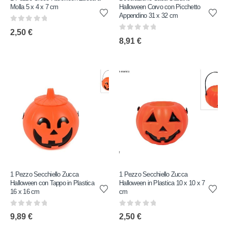
Molla 5 x 4 x 7 cm
Halloween Corvo con Picchetto
Appendino 31 x 32 cm
0
out of 5
2,50
€
0
out of 5
8,91
€
1 Pezzo Secchiello Zucca
1 Pezzo Secchiello Zucca
Halloween con Tappo in Plastica
Halloween in Plastica 10 x 10 x 7
16 x 16 cm
cm
0
out of 5
0
out of 5
9,89
€
2,50
€