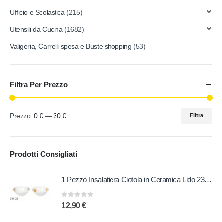
Ufficio e Scolastica
(215)
Utensili da Cucina
(1682)
Valigeria, Carrelli spesa e Buste shopping
(53)
Filtra Per Prezzo
Prezzo:
0 €
—
30 €
Filtra
Prodotti Consigliati
1 Pezzo Insalatiera Ciotola in Ceramica Lido 23 cm 2 Decori
0
out of 5
12,90
€