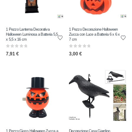
1 Pezzo Lanterna Decorativa
1 Pezzo Decorazione Halloween
Halloween Luminosa a Batteria 5,5
Zucca con Luce a Batteria 6 x 6 x
x 5,5 x 16 cm
7 cm
0
out of 5
0
out of 5
7,91
€
3,00
€
1 Pezzo Gioco Halloween Zucca a
Decorazione Casa Giardino