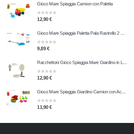
Gioco Mare Spiaggia Camion con Paletta
0
out of 5
12,90
€
Gioco Mare Spiaggia Paletta Pala Rastrello 2 Modelli
0
out of 5
9,89
€
Racchettoni Gioco Spiaggia Mare Giardino in Legno con Pallina
0
out of 5
12,90
€
Gioco Mare Spiaggia Giardino Camion con Accessori 6 Pezzi
0
out of 5
11,90
€