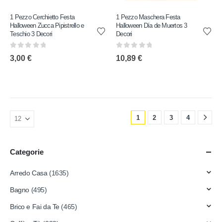
1 Pezzo Cerchietto Festa
1 Pezzo Maschera Festa
Halloween Zucca Pipistrello e
Halloween Día de Muertos 3
Teschio 3 Decori
Decori
0
out of 5
0
out of 5
3,00
€
10,89
€
1
2
3
4
Categorie
Arredo Casa
(1635)
Bagno
(495)
Brico e Fai da Te
(465)