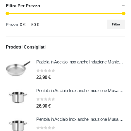
Filtra Per Prezzo
Prezzo:
0 €
—
50 €
Filtra
Prodotti Consigliati
Padella in Acciaio Inox anche Induzione Manico in Bachelite 20 cm
0
out of 5
22,90
€
Pentola in Acciaio Inox anche Induzione Musa 20 cm
0
out of 5
26,90
€
Pentola in Acciaio Inox anche Induzione Musa 22 cm