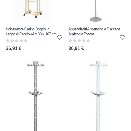
Indossatore Omino Doppio in
Appendiabiti Appendino a Piantana
Legno di Faggio 44 x 30 x 107 cm
Ambrogio Tortora
0
out of 5
0
out of 5
36,91
€
36,91
€