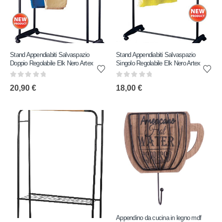
Stand Appendiabiti Salvaspazio
Stand Appendiabiti Salvaspazio
Doppio Regolabile Elk Nero Artex
Singolo Regolabile Elk Nero Artex
0
out of 5
0
out of 5
20,90
€
18,00
€
Appendino da cucina in legno mdf