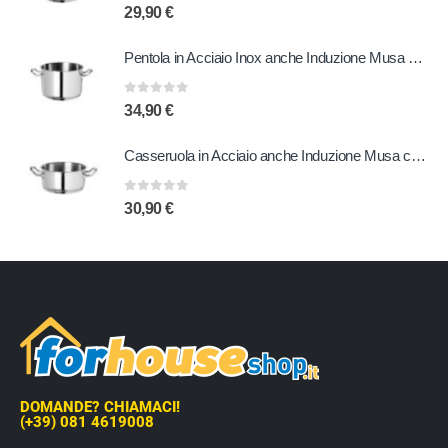
0
out of 5
29,90
€
Pentola in Acciaio Inox anche Induzione Musa 24 cm
0
out of 5
34,90
€
Casseruola in Acciaio anche Induzione Musa con due Manici 24 cm
0
out of 5
30,90
€
DOMANDE? CHIAMACI!
(+39) 081 4619008