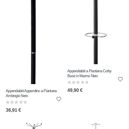
Appendiabiti a Piantana Corby
Base in Marmo Nero
0
out of 5
49,90
€
Appendiabiti Appendino a Piantana
Ambrogio Nero
0
out of 5
36,91
€