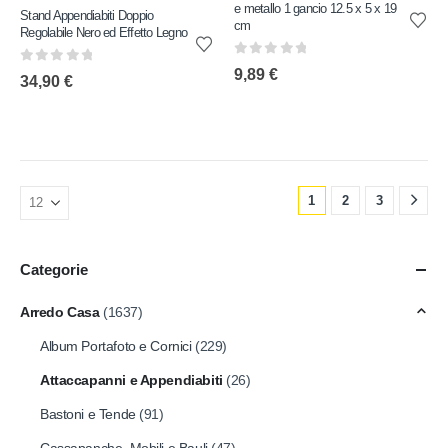
e metallo 1 gancio 12.5 x 5 x 19
Stand Appendiabiti Doppio
cm
Regolabile Nero ed Effetto Legno
0
out of 5
0
out of 5
9,89
€
34,90
€
1
2
3
Categorie
Arredo Casa
(1637)
Album Portafoto e Cornici
(229)
Attaccapanni e Appendiabiti
(26)
Bastoni e Tende
(91)