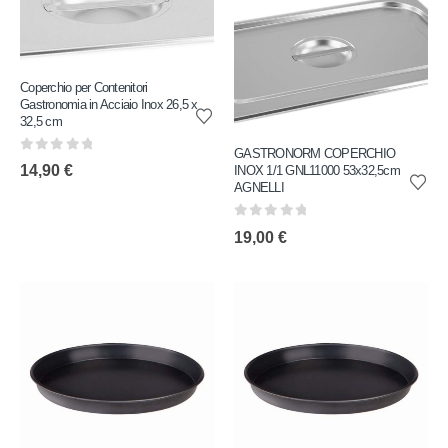
Coperchio per Contenitori
Gastronomia in Acciaio Inox 26,5 x
32,5 cm
GASTRONORM COPERCHIO
0
out of 5
14,90
€
INOX 1/1 GNL11000 53x32,5cm
AGNELLI
0
out of 5
19,00
€