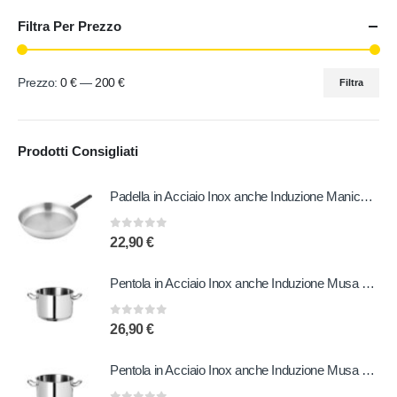
Filtra Per Prezzo
Prezzo:
0 €
—
200 €
Filtra
Prodotti Consigliati
Padella in Acciaio Inox anche Induzione Manico in Bachelite 20 cm
0
out of 5
22,90
€
Pentola in Acciaio Inox anche Induzione Musa 20 cm
0
out of 5
26,90
€
Pentola in Acciaio Inox anche Induzione Musa 22 cm