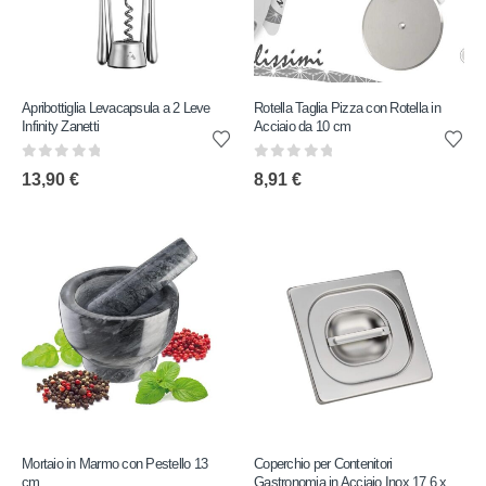
Apribottiglia Levacapsula a 2 Leve
Rotella Taglia Pizza con Rotella in
Infinity Zanetti
Acciaio da 10 cm
0
out of 5
0
out of 5
13,90
€
8,91
€
Mortaio in Marmo con Pestello 13
Coperchio per Contenitori
cm
Gastronomia in Acciaio Inox 17,6 x