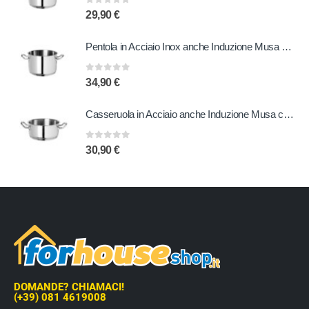
0
out of 5
29,90
€
Pentola in Acciaio Inox anche Induzione Musa 24 cm
0
out of 5
34,90
€
Casseruola in Acciaio anche Induzione Musa con due Manici 24 cm
0
out of 5
30,90
€
DOMANDE? CHIAMACI!
(+39) 081 4619008