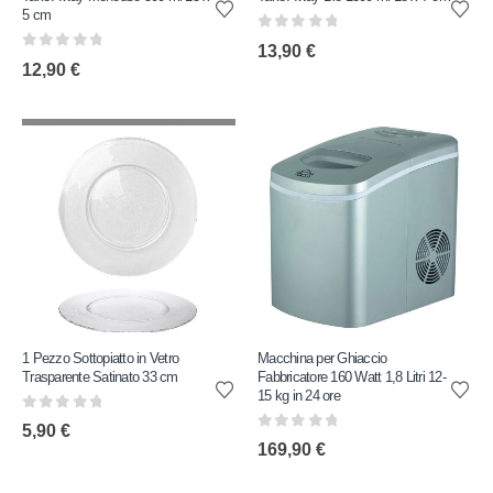
5 cm
0
out of 5
13,90
€
0
out of 5
12,90
€
1 Pezzo Sottopiatto in Vetro
Macchina per Ghiaccio
Trasparente Satinato 33 cm
Fabbricatore 160 Watt 1,8 Litri 12-
15 kg in 24 ore
0
out of 5
5,90
€
0
out of 5
169,90
€