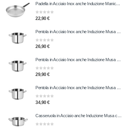
Padella in Acciaio Inox anche Induzione Manico in Bachelite 20 cm
0
out of 5
22,90
€
Pentola in Acciaio Inox anche Induzione Musa 20 cm
0
out of 5
26,90
€
Pentola in Acciaio Inox anche Induzione Musa 22 cm
0
out of 5
29,90
€
Pentola in Acciaio Inox anche Induzione Musa 24 cm
0
out of 5
34,90
€
Casseruola in Acciaio anche Induzione Musa con due Manici 24 cm