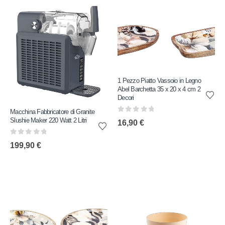
1 Pezzo Piatto Vassoio in Legno
Abel Barchetta 35 x 20 x 4 cm 2
Decori
Macchina Fabbricatore di Granite
0
out of 5
Slushie Maker 220 Watt 2 Litri
16,90
€
0
out of 5
199,90
€