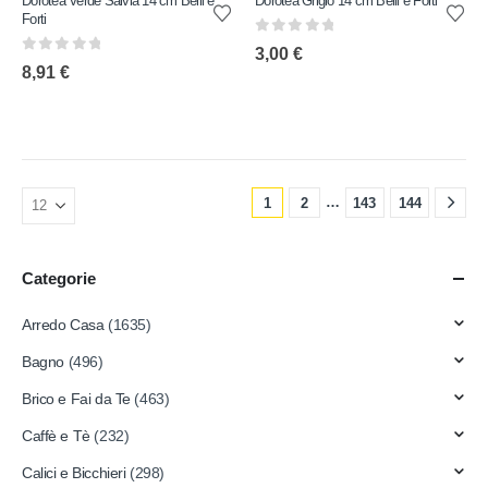
Dorotea Verde Salvia 14 cm Belli e
Dorotea Grigio 14 cm Belli e Forti
Forti
0
out of 5
3,00
€
0
out of 5
8,91
€
…
1
2
143
144
Categorie
Arredo Casa
(1635)
Bagno
(496)
Brico e Fai da Te
(463)
Caffè e Tè
(232)
Calici e Bicchieri
(298)