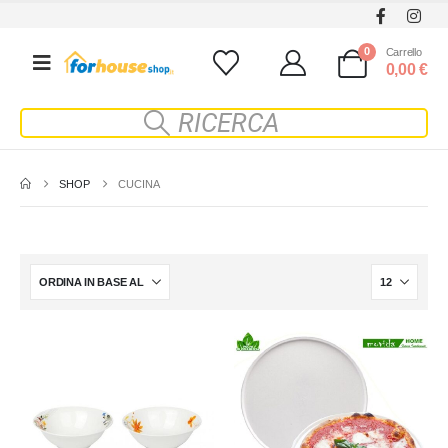
0
Carrello
0,00
€
SHOP
CUCINA