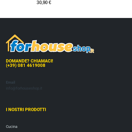
0
out of 5
30,90
€
DOMANDE? CHIAMACI!
(+39) 081 4619008
Email
info@forhouseshop.it
I NOSTRI PRODOTTI
Cucina