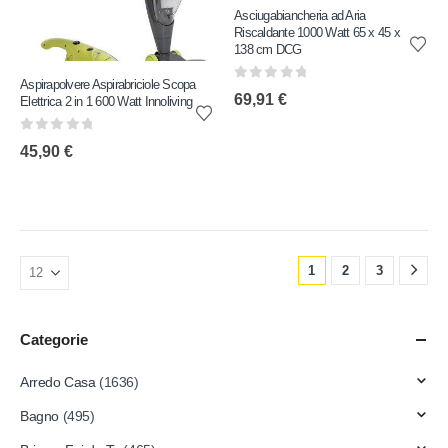
Asciugabiancheria ad Aria
Riscaldante 1000 Watt 65 x 45 x
138 cm DCG
Aspirapolvere Aspirabriciole Scopa
0
out of 5
69,91
€
Elettrica 2 in 1 600 Watt Innoliving
0
out of 5
45,90
€
1
2
3
Categorie
Arredo Casa
(1636)
Bagno
(495)