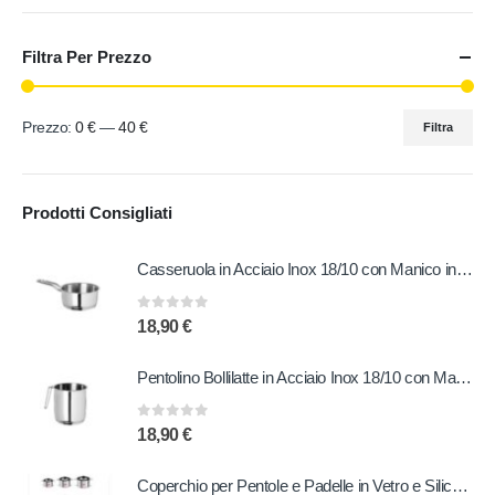
Filtra Per Prezzo
Prezzo:
0 €
—
40 €
Filtra
Prodotti Consigliati
Casseruola in Acciaio Inox 18/10 con Manico in Bakelite 14 cm
0
out of 5
18,90
€
Pentolino Bollilatte in Acciaio Inox 18/10 con Manico in Bakelite 12 cm
0
out of 5
18,90
€
Coperchio per Pentole e Padelle in Vetro e Silicone 28 - 30 - 32 cm