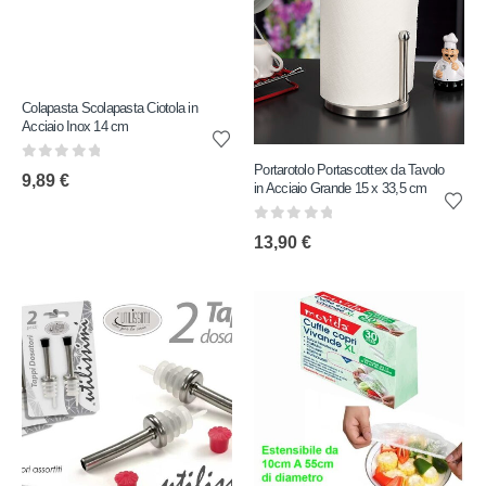
Colapasta Scolapasta Ciotola in
Acciaio Inox 14 cm
Portarotolo Portascottex da Tavolo
0
out of 5
9,89
€
in Acciaio Grande 15 x 33,5 cm
0
out of 5
13,90
€