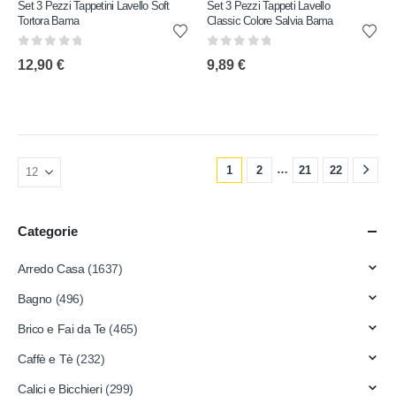
Set 3 Pezzi Tappetini Lavello Soft
Set 3 Pezzi Tappeti Lavello
Tortora Bama
Classic Colore Salvia Bama
0
out of 5
0
out of 5
12,90
€
9,89
€
…
1
2
21
22
Categorie
Arredo Casa
(1637)
Bagno
(496)
Brico e Fai da Te
(465)
Caffè e Tè
(232)
Calici e Bicchieri
(299)