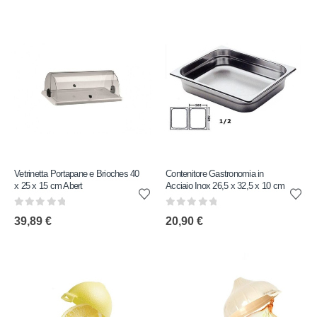
Vetrinetta Portapane e Brioches 40
Contenitore Gastronomia in
x 25 x 15 cm Abert
Acciaio Inox 26,5 x 32,5 x 10 cm
0
out of 5
0
out of 5
39,89
€
20,90
€