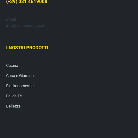
(+39) 081 4619008
Email
info@forhouseshop.it
I NOSTRI PRODOTTI
Cucina
Casa e Giardino
Elettrodomestici
Fai da Te
Bellezza