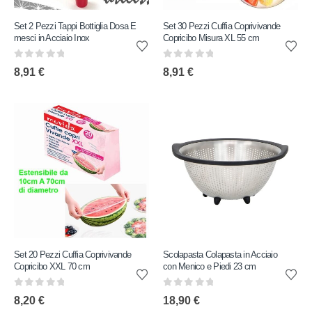
Set 2 Pezzi Tappi Bottiglia Dosa E
Set 30 Pezzi Cuffia Coprivivande
mesci in Acciaio Inox
Copricibo Misura XL 55 cm
0
out of 5
0
out of 5
8,91
€
8,91
€
Set 20 Pezzi Cuffia Coprivivande
Scolapasta Colapasta in Acciaio
Copricibo XXL 70 cm
con Menico e Piedi 23 cm
0
out of 5
0
out of 5
8,20
€
18,90
€