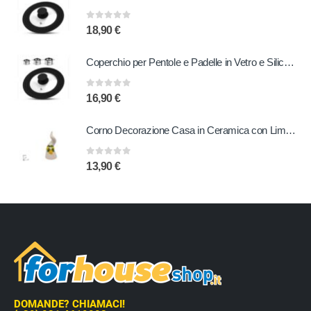
0
out of 5
18,90
€
Coperchio per Pentole e Padelle in Vetro e Silicone 16 - 18 - 20 cm
0
out of 5
16,90
€
Corno Decorazione Casa in Ceramica con Limoni 19,5 cm
0
out of 5
13,90
€
DOMANDE? CHIAMACI!