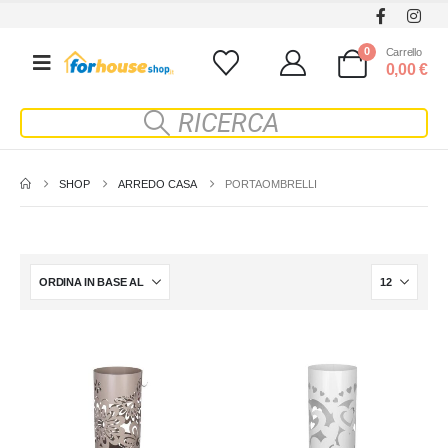
0
Carrello
0,00
€
SHOP
ARREDO CASA
PORTAOMBRELLI