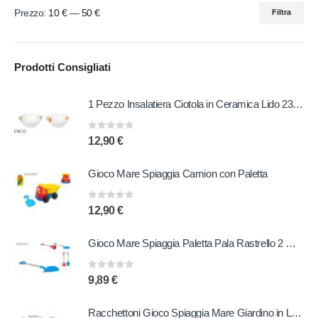
Prezzo:
10 €
—
50 €
Filtra
Prodotti Consigliati
1 Pezzo Insalatiera Ciotola in Ceramica Lido 23 cm 2 Decori
0
out of 5
12,90
€
Gioco Mare Spiaggia Camion con Paletta
0
out of 5
12,90
€
Gioco Mare Spiaggia Paletta Pala Rastrello 2 Modelli
0
out of 5
9,89
€
Racchettoni Gioco Spiaggia Mare Giardino in Legno con Pallina