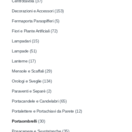
Centrotavola
(37)
Decorazioni e Accessori
(153)
Fermaporta Paraspifferi
(5)
Fiori e Piante Artificiali
(72)
Lampadari
(15)
Lampade
(51)
Lanterne
(17)
Mensole e Scaffali
(29)
Orologi e Sveglie
(134)
Paraventi e Separè
(2)
Portacandele e Candelabri
(65)
Portalettere e Portachiavi da Parete
(12)
Portaombrelli
(30)
Posacenere e Svuotatasche
(35)