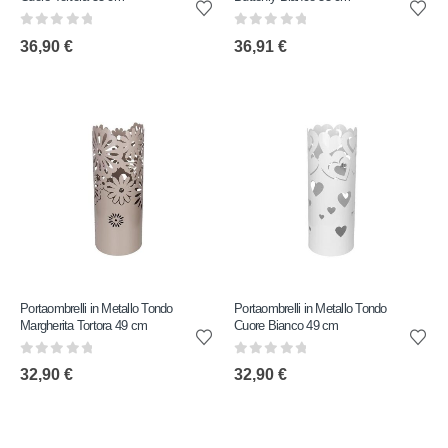
0
out of 5
0
out of 5
36,90
€
36,91
€
Portaombrelli in Metallo Tondo
Portaombrelli in Metallo Tondo
Margherita Tortora 49 cm
Cuore Bianco 49 cm
0
out of 5
0
out of 5
32,90
€
32,90
€