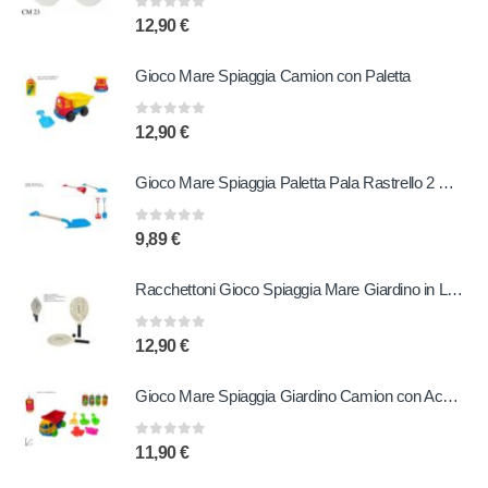
0
out of 5
12,90
€
Gioco Mare Spiaggia Camion con Paletta
0
out of 5
12,90
€
Gioco Mare Spiaggia Paletta Pala Rastrello 2 Modelli
0
out of 5
9,89
€
Racchettoni Gioco Spiaggia Mare Giardino in Legno con Pallina
0
out of 5
12,90
€
Gioco Mare Spiaggia Giardino Camion con Accessori 6 Pezzi
0
out of 5
11,90
€