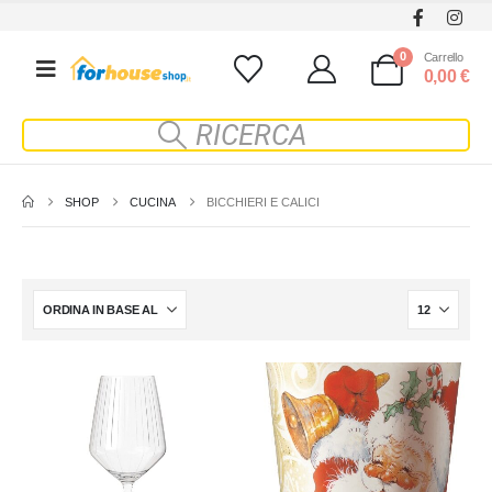
0
Carrello
0,00
€
SHOP
CUCINA
BICCHIERI E CALICI