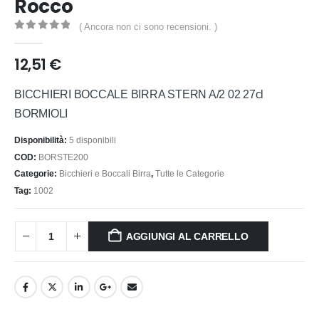
Rocco
( Ancora non ci sono recensioni. )
0
out of 5
12,51
€
BICCHIERI BOCCALE BIRRA STERN A/2 02 27cl
BORMIOLI
Disponibilità:
5 disponibili
COD:
BORSTE200
Categorie:
Bicchieri e Boccali Birra
,
Tutte le Categorie
Tag:
1002
AGGIUNGI AL CARRELLO