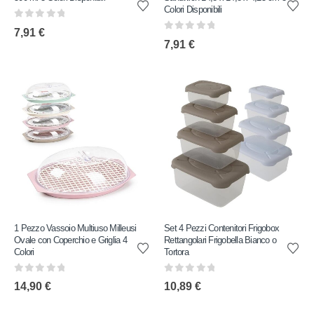
Colori Disponibili
0
out of 5
7,91
€
0
out of 5
7,91
€
1 Pezzo Vassoio Multiuso Milleusi
Set 4 Pezzi Contenitori Frigobox
Ovale con Coperchio e Griglia 4
Rettangolari Frigobella Bianco o
Colori
Tortora
0
out of 5
0
out of 5
14,90
€
10,89
€