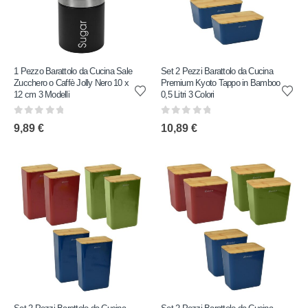
1 Pezzo Barattolo da Cucina Sale
Set 2 Pezzi Barattolo da Cucina
Zucchero o Caffè Jolly Nero 10 x
Premium Kyoto Tappo in Bamboo
12 cm 3 Modelli
0,5 Litri 3 Colori
0
out of 5
0
out of 5
9,89
€
10,89
€