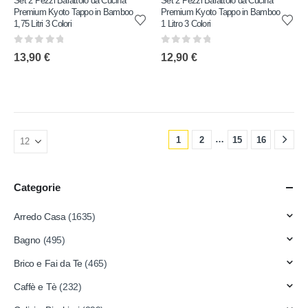
Set 2 Pezzi Barattolo da Cucina
Set 2 Pezzi Barattolo da Cucina
Premium Kyoto Tappo in Bamboo
Premium Kyoto Tappo in Bamboo
1,75 Litri 3 Colori
1 Litro 3 Colori
0
out of 5
0
out of 5
13,90
€
12,90
€
…
1
2
15
16
Categorie
Arredo Casa
(1635)
Bagno
(495)
Brico e Fai da Te
(465)
Caffè e Tè
(232)