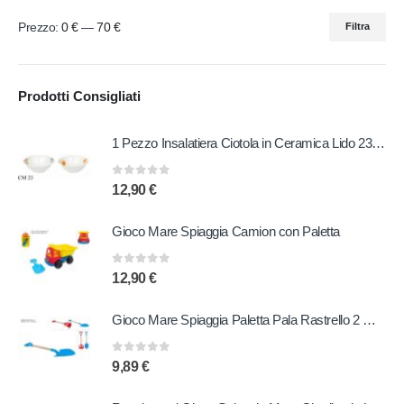
Prezzo:
0 €
—
70 €
Filtra
Prodotti Consigliati
1 Pezzo Insalatiera Ciotola in Ceramica Lido 23 cm 2 Decori
0
out of 5
12,90
€
Gioco Mare Spiaggia Camion con Paletta
0
out of 5
12,90
€
Gioco Mare Spiaggia Paletta Pala Rastrello 2 Modelli
0
out of 5
9,89
€