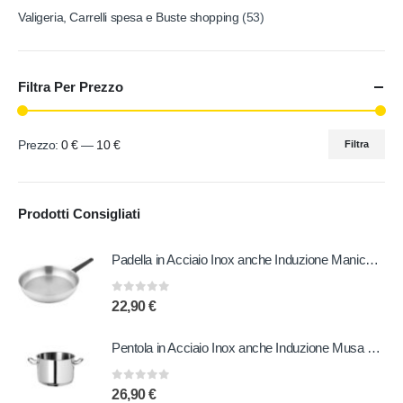
Valigeria, Carrelli spesa e Buste shopping
(53)
Filtra Per Prezzo
Prezzo:
0 €
—
10 €
Filtra
Prodotti Consigliati
Padella in Acciaio Inox anche Induzione Manico in Bachelite 20 cm
0
out of 5
22,90
€
Pentola in Acciaio Inox anche Induzione Musa 20 cm
0
out of 5
26,90
€