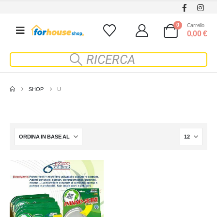
0
Carrello
0,00
€
SHOP
U