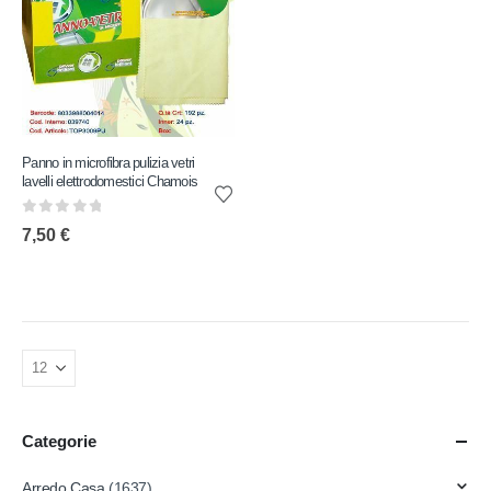
Panno in microfibra pulizia vetri
lavelli elettrodomestici Chamois
0
out of 5
7,50
€
Categorie
Arredo Casa
(1637)