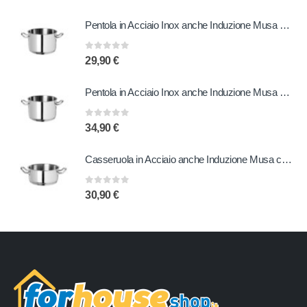
Pentola in Acciaio Inox anche Induzione Musa 22 cm
0
out of 5
29,90
€
Pentola in Acciaio Inox anche Induzione Musa 24 cm
0
out of 5
34,90
€
Casseruola in Acciaio anche Induzione Musa con due Manici 24 cm
0
out of 5
30,90
€