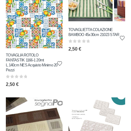
TOVAGLIETTA COLAZIONE
BAMBOO 45x30cm 21023 STAR
0
out of 5
2,50
€
TOVAGLIA ROTOLO
FANTASTIK 1166-1 20mt
L.140cm NES Acquisto Minimo 20
Pezzi
0
out of 5
2,50
€