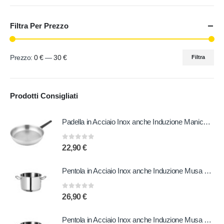
Filtra Per Prezzo
Prezzo:
0 €
—
30 €
Filtra
Prodotti Consigliati
Padella in Acciaio Inox anche Induzione Manico in Bachelite 20 cm
0
out of 5
22,90
€
Pentola in Acciaio Inox anche Induzione Musa 20 cm
0
out of 5
26,90
€
Pentola in Acciaio Inox anche Induzione Musa 22 cm