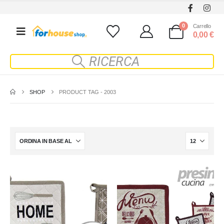
0
Carrello
0,00
€
SHOP
PRODUCT TAG -
2003