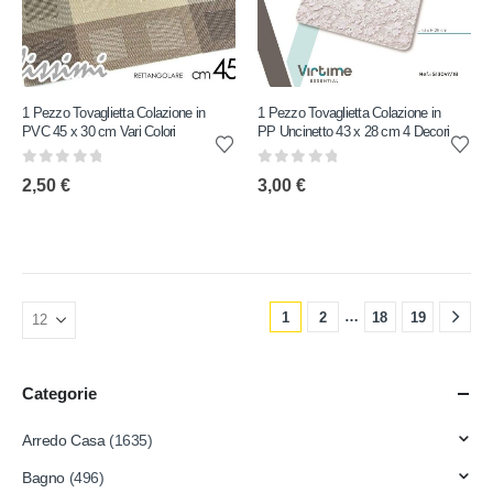
1 Pezzo Tovaglietta Colazione in
1 Pezzo Tovaglietta Colazione in
PVC 45 x 30 cm Vari Colori
PP Uncinetto 43 x 28 cm 4 Decori
0
out of 5
0
out of 5
2,50
€
3,00
€
…
1
2
18
19
Categorie
Arredo Casa
(1635)
Bagno
(496)