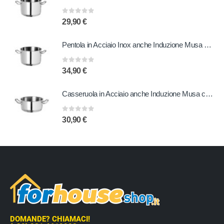
0
out of 5
29,90
€
Pentola in Acciaio Inox anche Induzione Musa 24 cm
0
out of 5
34,90
€
Casseruola in Acciaio anche Induzione Musa con due Manici 24 cm
0
out of 5
30,90
€
DOMANDE? CHIAMACI!