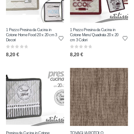
1 Pezzo Presina da Cucina in
1 Pezzo Presina da Cucina in
Cotone Home Food 20 x 20 cm 3
Cotone Menu' Quadrata 20 x 20
Decori
cm 3 Colori
0
out of 5
0
out of 5
8,20
€
8,20
€
Presina da Cucina in Cotone
TOVAGLIA ROTOLO