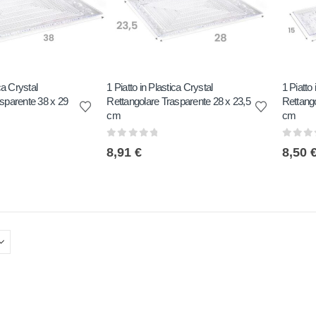
ca Crystal
1 Piatto in Plastica Crystal
1 Piatto 
sparente 38 x 29
Rettangolare Trasparente 28 x 23,5
Rettango
cm
cm
0
out of 5
0
out 
8,91
€
8,50