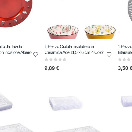
tto da Tavola
1 Pezzo Ciotola Insalatiera in
1 Pezzo 
on Incisione Albero
Ceramica Ace 11,5 x 6 cm 4 Colori
Intarsia
0
out of 5
0
out 
9,89
€
3,50