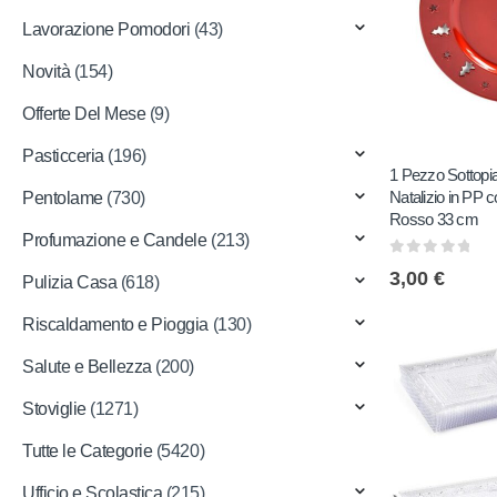
Lavorazione Pomodori
(43)
Novità
(154)
Offerte Del Mese
(9)
Pasticceria
(196)
1 Pezzo Sottopia
Natalizio in PP c
Pentolame
(730)
Rosso 33 cm
Profumazione e Candele
(213)
0
out of 5
3,00
€
Pulizia Casa
(618)
Riscaldamento e Pioggia
(130)
Salute e Bellezza
(200)
Stoviglie
(1271)
Tutte le Categorie
(5420)
Ufficio e Scolastica
(215)