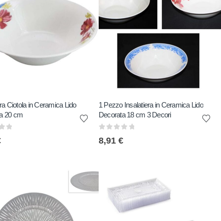
era Ciotola in Ceramica Lido
1 Pezzo Insalatiera in Ceramica Lido
a 20 cm
Decorata 18 cm 3 Decori
of 5
0
out of 5
€
8,91
€