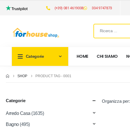
(+39) 081 4619008
334 9747873
HOME
CHI SIAMO
N
Categorie
SHOP
PRODUCT TAG -
0001
Categorie
Organizza per:
Arredo Casa
(1635)
Bagno
(495)