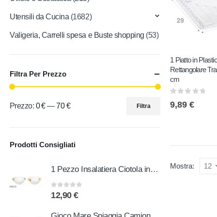
Utensili da Cucina
(1682)
Valigeria, Carrelli spesa e Buste shopping
(53)
1 Piatto in Plasti
Rettangolare Tra
Filtra Per Prezzo
cm
0
out of 5
9,89
€
Prezzo:
0 €
—
70 €
Filtra
Prodotti Consigliati
Mostra:
1 Pezzo Insalatiera Ciotola in Ceramica Lido 23 cm 2 Decori
0
out of 5
12,90
€
Gioco Mare Spiaggia Camion con Paletta