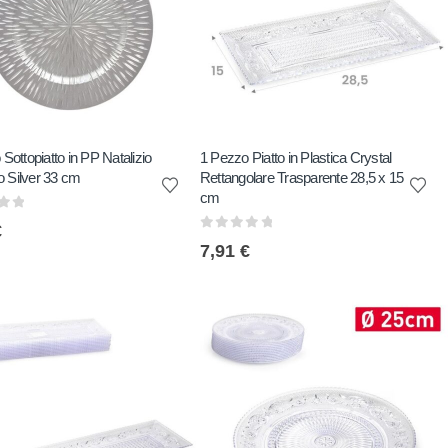
Sottopiatto in PP Natalizio
1 Pezzo Piatto in Plastica Crystal
to Silver 33 cm
Rettangolare Trasparente 28,5 x 15
cm
of 5
€
0
out of 5
7,91
€