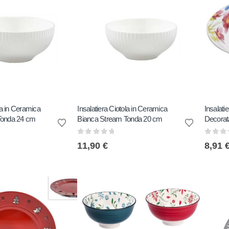
la in Ceramica
Insalatiera Ciotola in Ceramica
Insalati
Tonda 24 cm
Bianca Stream Tonda 20 cm
Decorat
0
out of 5
0
out 
11,90
€
8,91