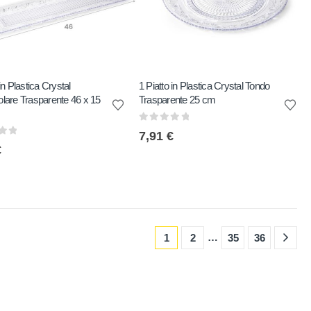
in Plastica Crystal
1 Piatto in Plastica Crystal Tondo
lare Trasparente 46 x 15
Trasparente 25 cm
0
out of 5
7,91
€
of 5
€
…
1
2
35
36