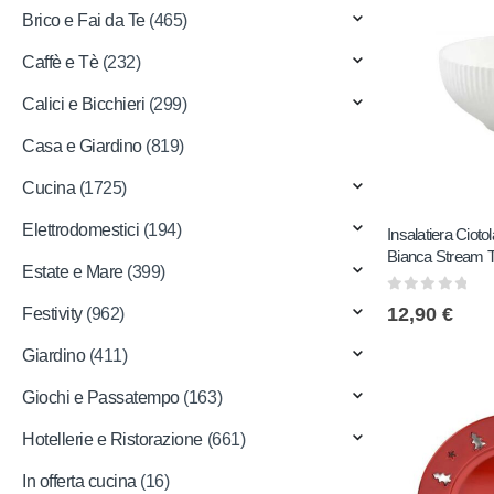
Brico e Fai da Te
(465)
Caffè e Tè
(232)
Calici e Bicchieri
(299)
Casa e Giardino
(819)
Cucina
(1725)
Elettrodomestici
(194)
Insalatiera Cioto
Bianca Stream 
Estate e Mare
(399)
0
out of 5
12,90
€
Festivity
(962)
Giardino
(411)
Giochi e Passatempo
(163)
Hotellerie e Ristorazione
(661)
In offerta cucina
(16)