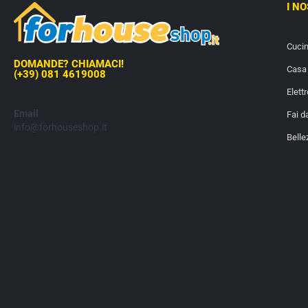
I N
Cuci
DOMANDE? CHIAMACI!
Casa 
(+39) 081 4619008
Elett
Email
Fai d
info@forhouseshop.it
Belle