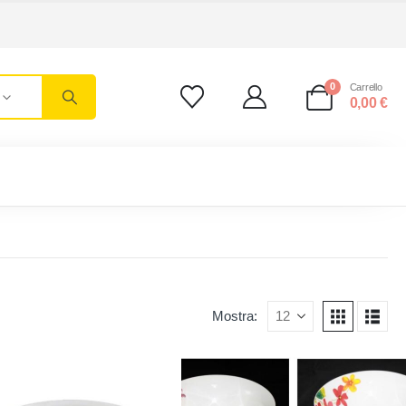
0
Carrello
0,00
€
Mostra: