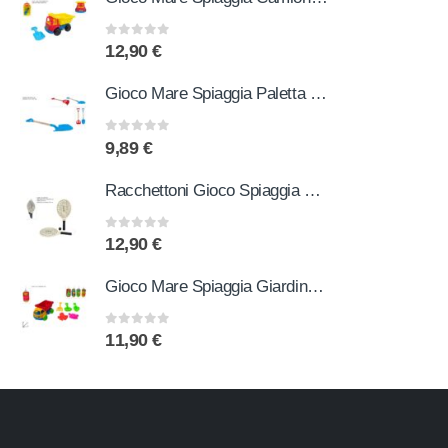
0
out of 5
12,90
€
Gioco Mare Spiaggia Paletta Pala Rastrello 2 Modelli
0
out of 5
9,89
€
Racchettoni Gioco Spiaggia Mare Giardino in Legno con Pallina
0
out of 5
12,90
€
Gioco Mare Spiaggia Giardino Camion con Accessori 6 Pezzi
0
out of 5
11,90
€