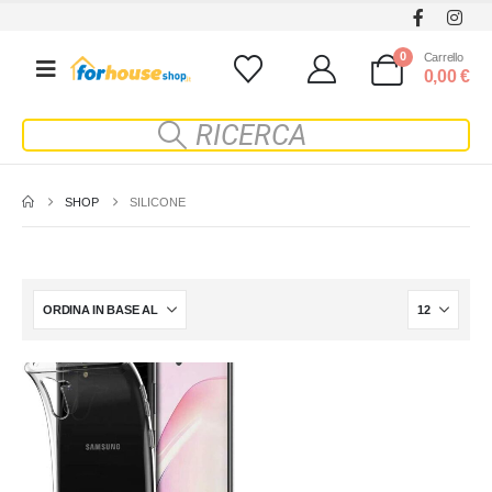
0
Carrello
0,00
€
SHOP
SILICONE