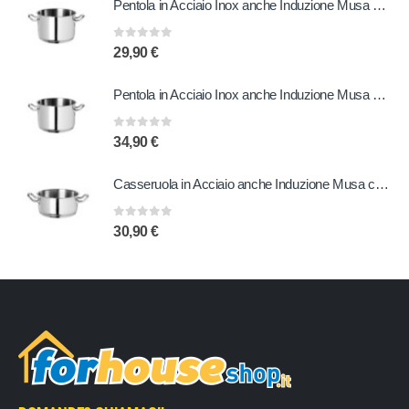
Pentola in Acciaio Inox anche Induzione Musa 22 cm
0
out of 5
29,90
€
Pentola in Acciaio Inox anche Induzione Musa 24 cm
0
out of 5
34,90
€
Casseruola in Acciaio anche Induzione Musa con due Manici 24 cm
0
out of 5
30,90
€