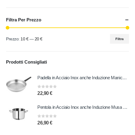
Filtra Per Prezzo
Prezzo:
10 €
—
20 €
Filtra
Prodotti Consigliati
Padella in Acciaio Inox anche Induzione Manico in Bachelite 20 cm
0
out of 5
22,90
€
Pentola in Acciaio Inox anche Induzione Musa 20 cm
0
out of 5
26,90
€