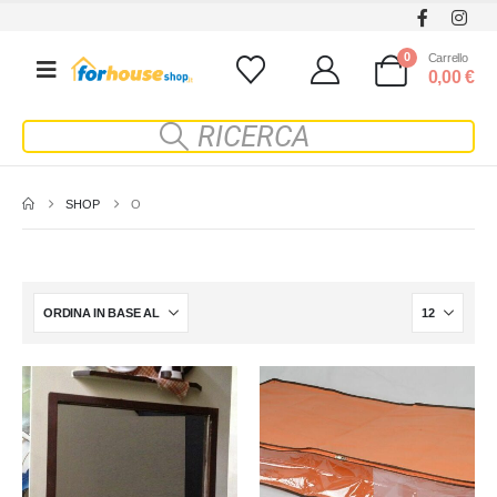
0
Carrello
0,00
€
SHOP
O