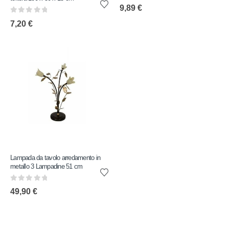
0
out of 5
9,89
€
0
out of 5
7,20
€
Lampada da tavolo arredamento in
metallo 3 Lampadine 51 cm
0
out of 5
49,90
€