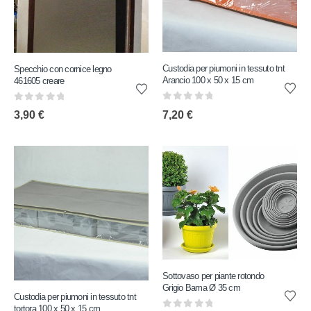
Custodia per piumoni in tessuto tnt
Specchio con cornice legno
Arancio 100 x 50 x 15 cm
461605 creare
0
out of 5
0
out of 5
7,20
€
3,90
€
Sottovaso per piante rotondo
Grigio Bama Ø 35 cm
Custodia per piumoni in tessuto tnt
tortora 100 x 50 x 15 cm