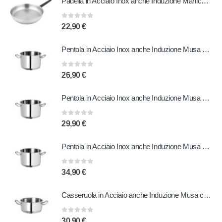
Padella in Acciaio Inox anche Induzione Manico in Bachelite 20 cm
0
out of 5
22,90
€
Pentola in Acciaio Inox anche Induzione Musa 20 cm
0
out of 5
26,90
€
Pentola in Acciaio Inox anche Induzione Musa 22 cm
0
out of 5
29,90
€
Pentola in Acciaio Inox anche Induzione Musa 24 cm
0
out of 5
34,90
€
Casseruola in Acciaio anche Induzione Musa con due Manici 24 cm
0
out of 5
30,90
€