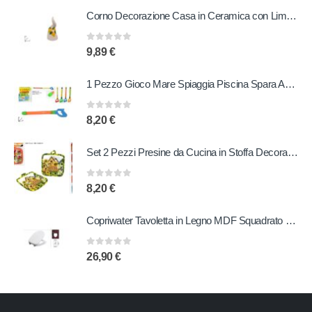
Corno Decorazione Casa in Ceramica con Limoni 14 cm
0
out of 5
9,89
€
1 Pezzo Gioco Mare Spiaggia Piscina Spara Acqua con Manico Vari Colori
0
out of 5
8,20
€
Set 2 Pezzi Presine da Cucina in Stoffa Decorata 17 x 17 cm Vari Decori
0
out of 5
8,20
€
Copriwater Tavoletta in Legno MDF Squadrato Bianco
0
out of 5
26,90
€