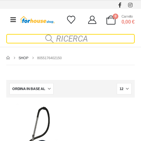
0
Carrello
0,00
€
SHOP
8055176402150