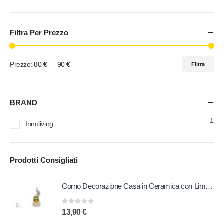
Filtra Per Prezzo
Prezzo:
80 €
—
90 €
Filtra
BRAND
1
Innoliving
Prodotti Consigliati
Corno Decorazione Casa in Ceramica con Limoni 19,5 cm
0
out of 5
13,90
€