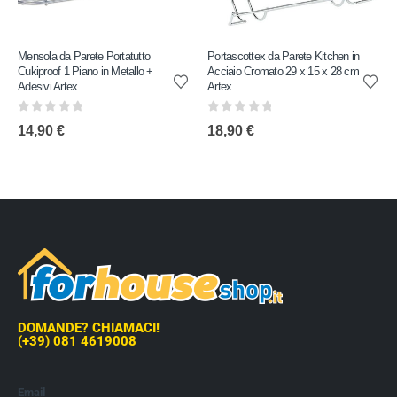
Mensola da Parete Portatutto
Portascottex da Parete Kitchen in
Cukiproof 1 Piano in Metallo +
Acciaio Cromato 29 x 15 x 28 cm
Adesivi Artex
Artex
0
out of 5
0
out of 5
14,90
€
18,90
€
DOMANDE? CHIAMACI!
(+39) 081 4619008
Email