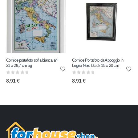
Cornice portafoto sofia bianca a4
Cornice Portafoto da Appoggio in
21 x 29,7 cm bg
Legno Nero Black 15 x 20 cm
0
out of 5
0
out of 5
8,91
€
8,91
€