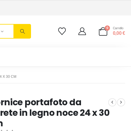
0
Carrello
0,00
€
 X 30 CM
rnice portafoto da
rete in legno noce 24 x 30
m