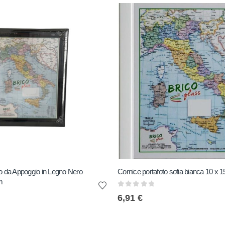
to da Appoggio in Legno Nero
Cornice portafoto sofia bianca 10 x 
m
0
out of 5
6,91
€