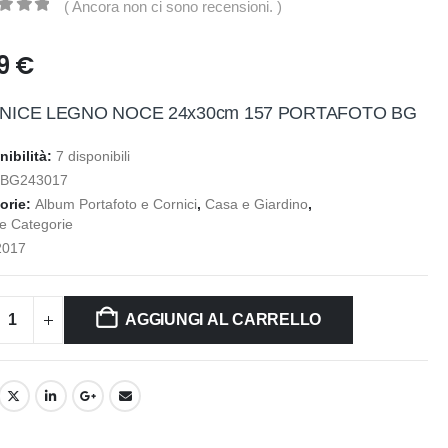
( Ancora non ci sono recensioni. )
t of 5
89
€
NICE LEGNO NOCE 24x30cm 157 PORTAFOTO BG
nibilità:
7 disponibili
:
BG243017
orie:
Album Portafoto e Cornici
,
Casa e Giardino
,
le Categorie
2017
AGGIUNGI AL CARRELLO