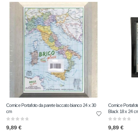
Cornice Portafoto da parete laccato bianco 24 x 30
Cornice Portafo
cm
Black 18 x 24 c
0
out of 5
0
out of 5
9,89
€
9,89
€