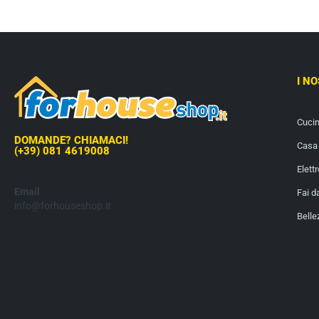
I N
Cuci
DOMANDE? CHIAMACI!
Casa 
(+39) 081 4619008
Elett
Email
Fai d
info@forhouseshop.it
Belle