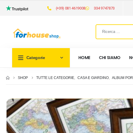
(+39) 081 4619008
334 9747873
HOME
CHI SIAMO
N
Categorie
SHOP
TUTTE LE CATEGORIE
,
CASA E GIARDINO
,
ALBUM POR