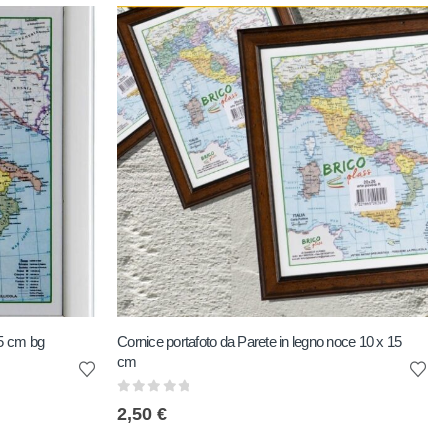
15 cm bg
Cornice portafoto da Parete in legno noce 10 x 15
cm
0
out of 5
2,50
€