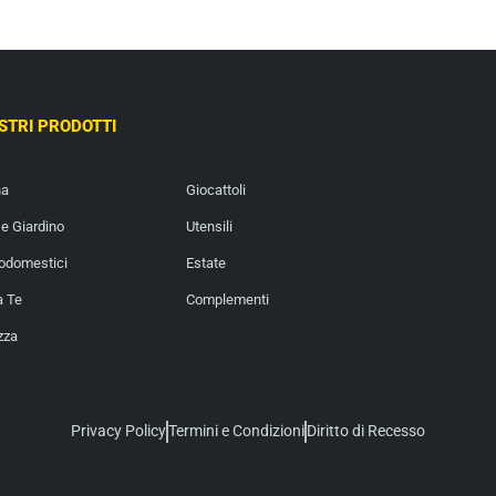
OSTRI PRODOTTI
na
Giocattoli
e Giardino
Utensili
rodomestici
Estate
a Te
Complementi
zza
Privacy Policy
Termini e Condizioni
Diritto di Recesso