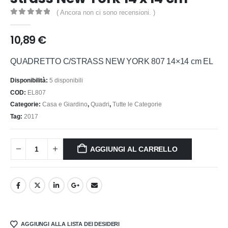
( Ancora non ci sono recensioni. )
0
out of 5
10,89
€
QUADRETTO C/STRASS NEW YORK 807 14×14 cm EL
Disponibilità:
5 disponibili
COD:
EL807
Categorie:
Casa e Giardino
,
Quadri
,
Tutte le Categorie
Tag:
2017
AGGIUNGI AL CARRELLO
AGGIUNGI ALLA LISTA DEI DESIDERI