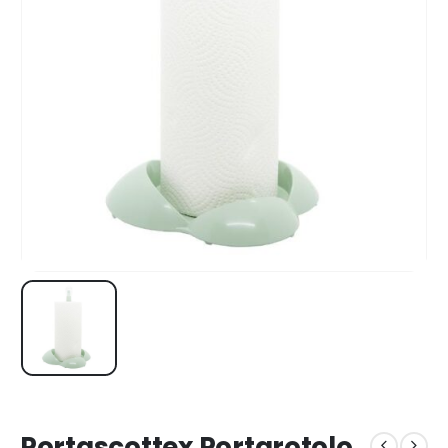
Portascottex Portarotolo