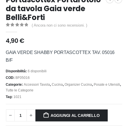
da tavola Gaia verde
Belli&Forti
( Ancora non ci sono recensioni. )
0
out of 5
4,90
€
GAIA VERDE SHABBY PORTASCOTTEX TAV. 05016
B/F
Disponibilità:
6 disponibili
COD:
BF05016
Categorie:
Accessori Tavola
,
Cucina
,
Organizer Cucina
,
Posate e Utensili
,
Tutte le Categorie
Tag:
1021
AGGIUNGI AL CARRELLO