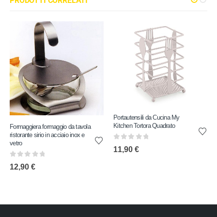
PRODOTTI CORRELATI
Portautensili da Cucina My
Kitchen Tortora Quadrato
Formaggiera formaggio da tavola
ristorante sirio in acciaio inox e
vetro
0
out of 5
11,90
€
0
out of 5
12,90
€