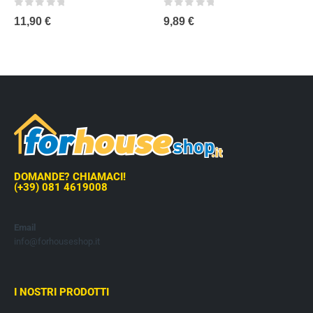
0
out of 5
0
out of 5
11,90
€
9,89
€
DOMANDE? CHIAMACI!
(+39) 081 4619008
Email
info@forhouseshop.it
I NOSTRI PRODOTTI