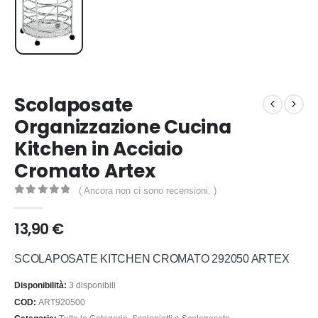
Scolaposate
Organizzazione Cucina
Kitchen in Acciaio
Cromato Artex
( Ancora non ci sono recensioni. )
0
out of 5
13,90
€
SCOLAPOSATE KITCHEN CROMATO 292050 ARTEX
Disponibilità:
3 disponibili
COD:
ART920500