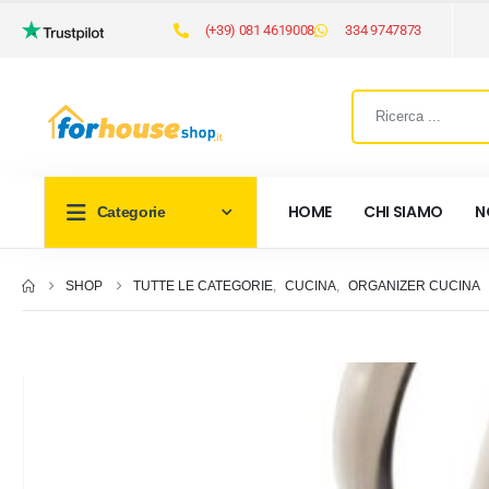
(+39) 081 4619008
334 9747873
HOME
CHI SIAMO
N
Categorie
SHOP
TUTTE LE CATEGORIE
,
CUCINA
,
ORGANIZER CUCINA