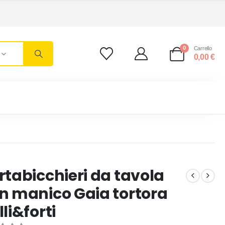
0
Carrello
0,00
€
rtabicchieri da tavola
n manico Gaia tortora
lli&forti