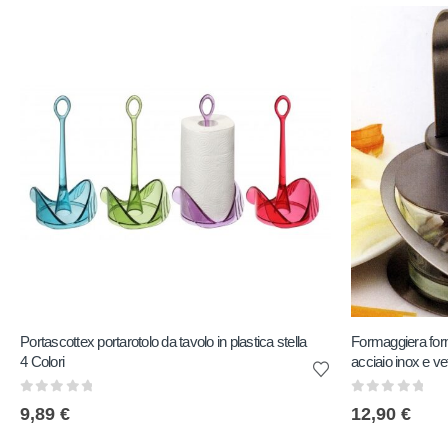
Portascottex portarotolo da tavolo in plastica stella
Formaggiera forma
4 Colori
acciaio inox e ve
0
out of 5
0
out of 5
9,89
€
12,90
€