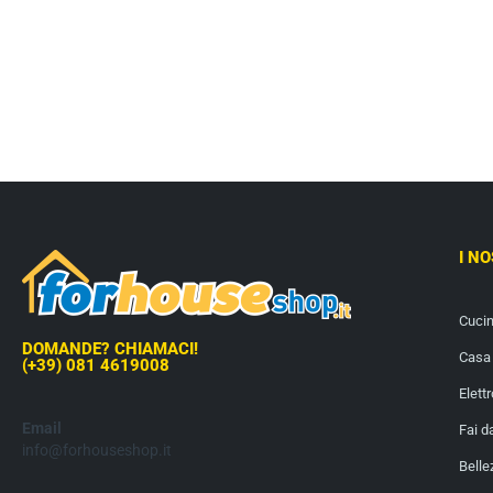
I N
Cuci
DOMANDE? CHIAMACI!
Casa 
(+39) 081 4619008
Elett
Email
Fai d
info@forhouseshop.it
Belle