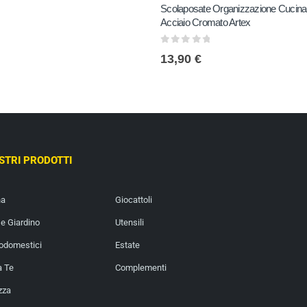
Scolaposate Organizzazione Cucina 
Acciaio Cromato Artex
0
out of 5
13,90
€
OSTRI PRODOTTI
na
Giocattoli
e Giardino
Utensili
rodomestici
Estate
a Te
Complementi
zza