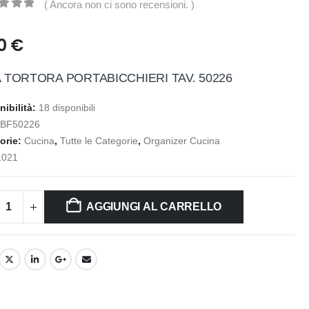
( Ancora non ci sono recensioni. )
t of 5
50
€
 TORTORA PORTABICCHIERI TAV. 50226
nibilità:
18 disponibili
:
BF50226
orie:
Cucina
,
Tutte le Categorie
,
Organizer Cucina
1021
AGGIUNGI AL CARRELLO