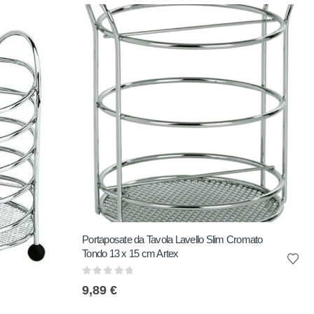
Portaposate da Tavola Lavello Slim Cromato
Tondo 13 x 15 cm Artex
0
out of 5
9,89
€