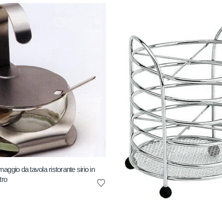
ggio da tavola ristorante sirio in
tro