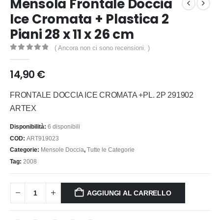
Mensola Frontale Doccia
Ice Cromata + Plastica 2
Piani 28 x 11 x 26 cm
( Ancora non ci sono recensioni. )
0
out of 5
14,90
€
FRONTALE DOCCIA ICE CROMATA +PL. 2P 291902
ARTEX
Disponibilità:
6 disponibili
COD:
ART919023
Categorie:
Mensole Doccia
,
Tutte le Categorie
Tag:
2008
AGGIUNGI AL CARRELLO