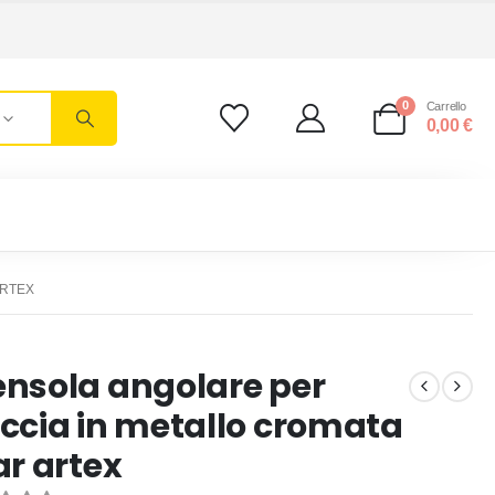
0
Carrello
0,00
€
ARTEX
nsola angolare per
ccia in metallo cromata
ar artex