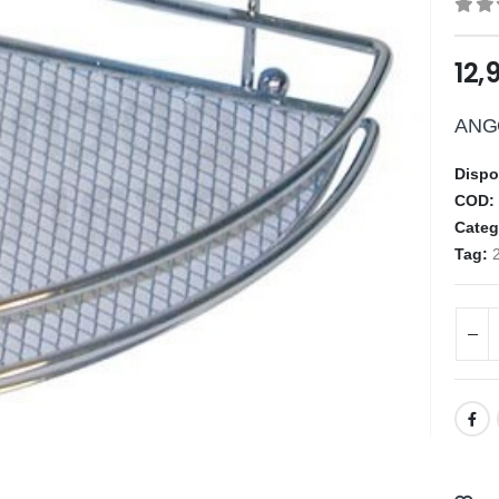
0
ou
12,
ANG
Dispo
COD
Categ
Tag: