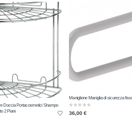
Maniglione Maniglia di sicurezza fis
re Doccia Portacosmetici Shampo
0
out of 5
o 2 Piani
36,00
€