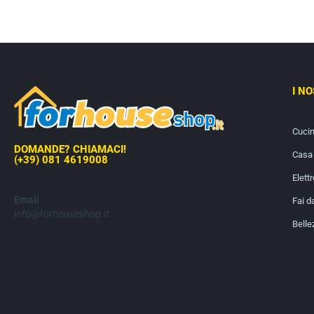
I N
Cuci
DOMANDE? CHIAMACI!
Casa 
(+39) 081 4619008
Elett
Email
Fai d
info@forhouseshop.it
Belle