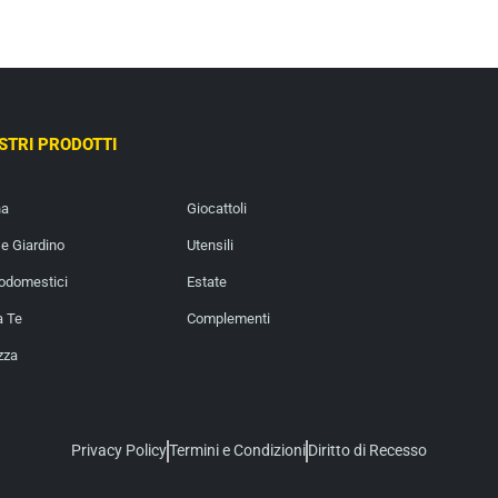
OSTRI PRODOTTI
na
Giocattoli
e Giardino
Utensili
rodomestici
Estate
a Te
Complementi
zza
Privacy Policy
Termini e Condizioni
Diritto di Recesso