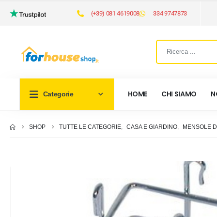
(+39) 081 4619008
334 9747873
HOME
CHI SIAMO
N
Categorie
SHOP
TUTTE LE CATEGORIE
,
CASA E GIARDINO
,
MENSOLE D