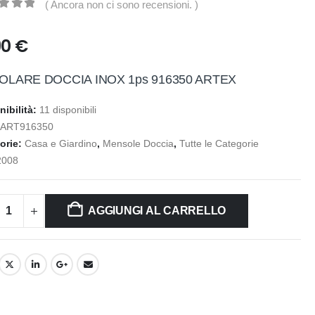
( Ancora non ci sono recensioni. )
t of 5
90
€
OLARE DOCCIA INOX 1ps 916350 ARTEX
nibilità:
11 disponibili
:
ART916350
orie:
Casa e Giardino
,
Mensole Doccia
,
Tutte le Categorie
2008
AGGIUNGI AL CARRELLO