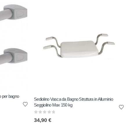
so per bagno
Sediolino Vasca da Bagno Struttura in Alluminio
Seggiolino Max 150 kg
0
out of 5
34,90
€