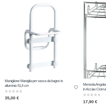
Maniglione Maniglia per vasca da bagno in
Mensola Angola
alluminio 51,4 cm
in Acciao Cromat
0
out of 5
35,00
€
0
out of 5
17,90
€