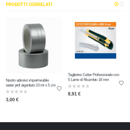
PRODOTTI CORRELATI
Taglierino Cutter Professionale con
5 Lame di Ricambio 18 mm
Nastro adesivo impermeabile
water prof argentato 10 mt x 5 cm
0
out of 5
8,91
€
0
out of 5
3,00
€