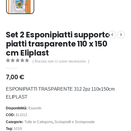
Set 2 Esponipiatti supporto
piatti trasparente 110 x 150
cm Eliplast
( Ancora non ci sono recensioni. )
0
out of 5
7,00
€
ESPONIPIATTI TRASPARENTE 312 2pz 110x150cm
ELIPLAST
Disponibilità:
Esaurito
COD:
ELI312
Categorie:
Tutte le Categorie
,
Scolapiatti e Scolaposate
Tag:
1018