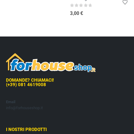
0
out of 5
3,00
€
DOMANDE? CHIAMACI!
(+39) 081 4619008
Email
info@forhouseshop.it
I NOSTRI PRODOTTI