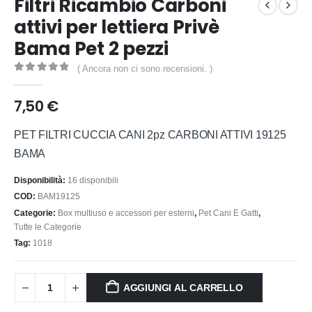
Filtri Ricambio Carboni
attivi per lettiera Privè
Bama Pet 2 pezzi
( Ancora non ci sono recensioni. )
0
out of 5
7,50
€
PET FILTRI CUCCIA CANI 2pz CARBONI ATTIVI 19125
BAMA
Disponibilità:
16 disponibili
COD:
BAM19125
Categorie:
Box multiuso e accessori per esterni
,
Pet Cani E Gatti
,
Tutte le Categorie
Tag:
1018
AGGIUNGI AL CARRELLO