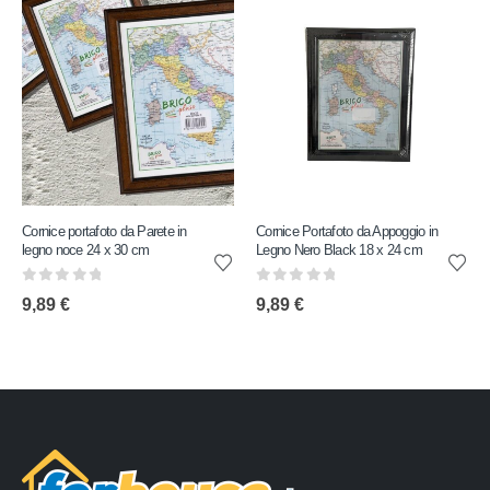
Cornice portafoto da Parete in
Cornice Portafoto da Appoggio in
legno noce 24 x 30 cm
Legno Nero Black 18 x 24 cm
0
out of 5
0
out of 5
9,89
€
9,89
€