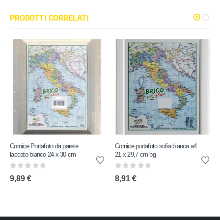
PRODOTTI CORRELATI
Cornice Portafoto da parete
Cornice portafoto sofia bianca a4
laccato bianco 24 x 30 cm
21 x 29,7 cm bg
0
out of 5
0
out of 5
9,89
€
8,91
€