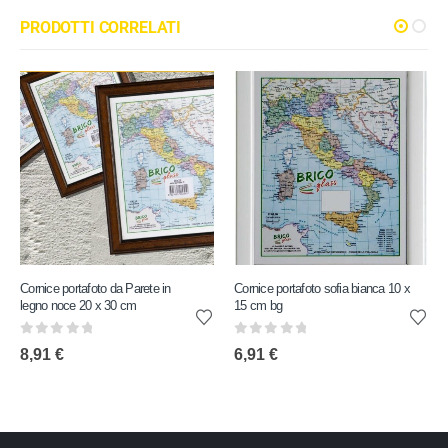
PRODOTTI CORRELATI
Cornice portafoto da Parete in
Cornice portafoto sofia bianca 10 x
legno noce 20 x 30 cm
15 cm bg
0
out of 5
0
out of 5
8,91
€
6,91
€