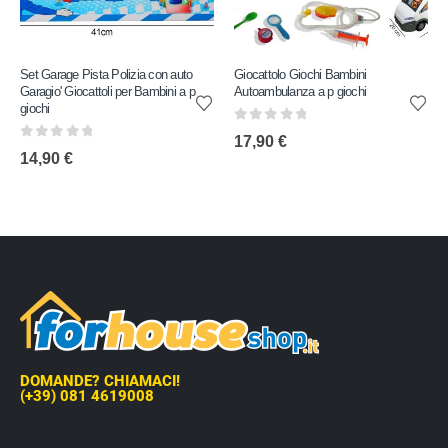
Set Garage Pista Polizia con auto
Giocattolo Giochi Bambini
Garagio' Giocattoli per Bambini a p
Autoambulanza a p giochi
giochi
0
out of 5
17,90
€
0
out of 5
14,90
€
DOMANDE? CHIAMACI!
(+39) 081 4619008