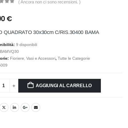
( Ancora non ci sono recensioni. )
t of 5
90
€
O QUADRATO 30x30cm C/RIS.30400 BAMA
nibilità:
9 disponibili
:
BAMVQ30
orie:
Fioriere, Vasi e Accessori
,
Tutte le Categorie
5009
AGGIUNGI AL CARRELLO