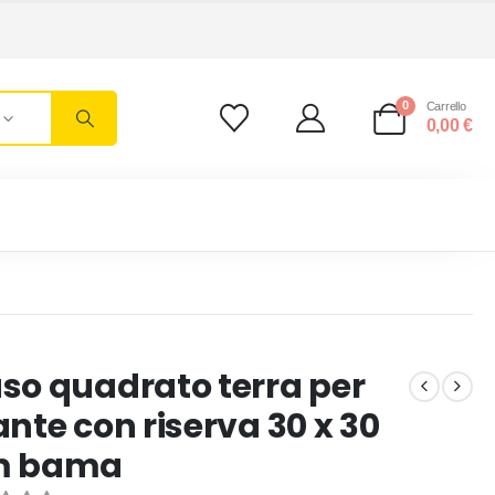
0
Carrello
0,00
€
so quadrato terra per
ante con riserva 30 x 30
m bama