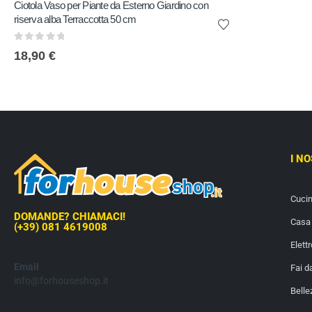
Ciotola Vaso per Piante da Esterno Giardino con
riserva alba Terraccotta 50 cm
0
out of 5
18,90
€
I N
Cuci
DOMANDE? CHIAMACI!
Casa 
(+39) 081 4619008
Elett
Email
Fai d
info@forhouseshop.it
Belle