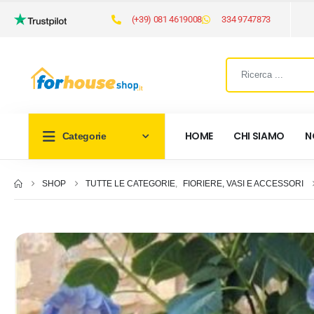
(+39) 081 4619008
334 9747873
HOME
CHI SIAMO
N
Categorie
SHOP
TUTTE LE CATEGORIE
,
FIORIERE, VASI E ACCESSORI