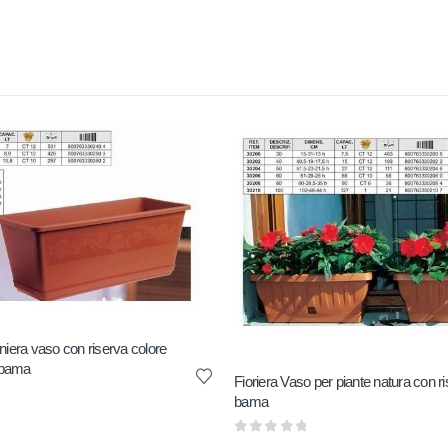
niera vaso con riserva colore
 bama
Fioriera Vaso per piante natura con 
bama
0
out of 5