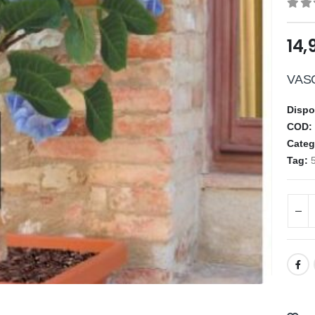
0
ou
14,
VAS
Dispo
COD
Categ
Tag: