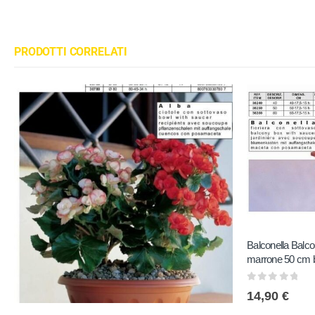
PRODOTTI CORRELATI
Balconella Balco
marrone 50 cm
0
out of 5
14,90
€