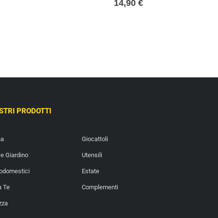
14,90
€
OSTRI PRODOTTI
na
Giocattoli
e Giardino
Utensili
rodomestici
Estate
a Te
Complementi
zza