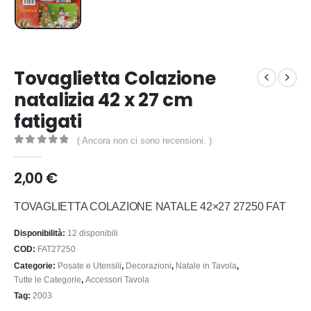
Tovaglietta Colazione
natalizia 42 x 27 cm
fatigati
( Ancora non ci sono recensioni. )
0
out of 5
2,00
€
TOVAGLIETTA COLAZIONE NATALE 42×27 27250 FAT
Disponibilità:
12 disponibili
COD:
FAT27250
Categorie:
Posate e Utensili
,
Decorazioni
,
Natale in Tavola
,
Tutte le Categorie
,
Accessori Tavola
Tag:
2003