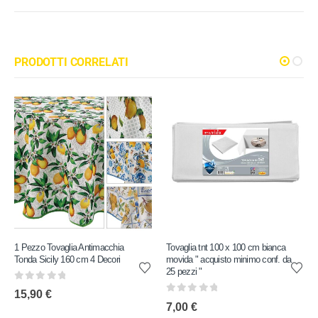
PRODOTTI CORRELATI
1 Pezzo Tovaglia Antimacchia
Tovaglia tnt 100 x 100 cm bianca
Tonda Sicily 160 cm 4 Decori
movida " acquisto minimo conf. da
25 pezzi "
0
out of 5
15,90
€
0
out of 5
7,00
€