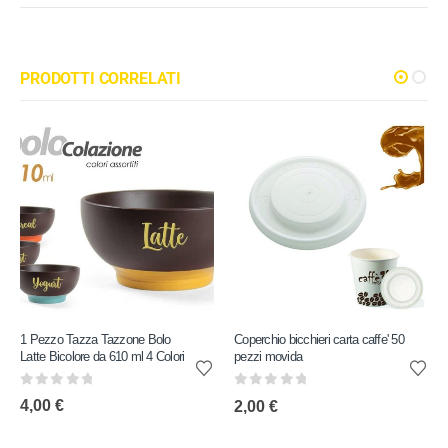
PRODOTTI CORRELATI
1 Pezzo Tazza Tazzone Bolo
Coperchio bicchieri carta caffe' 50
Latte Bicolore da 610 ml 4 Colori
pezzi movida
0
out of 5
0
out of 5
4,00
€
2,00
€