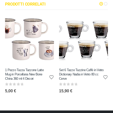
PRODOTTI CORRELATI
1 Pezzo Tazza Tazzone Latte
Set 6 Tazze Tazzine Caffè in Vetro
Mug in Porcellana New Bone
Dictionary Nadia in Vetro 80 cc
China 360 ml 4 Decori
Cerve
0
out of 5
0
out of 5
5,00
€
15,90
€