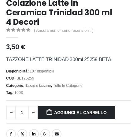
Colazione Latte in
Ceramica Trinidad 300 ml
4 Decori
( Ancora non ci sono recensioni. )
0
out of 5
3,50
€
TAZZONE LATTE TRINIDAD 300ml 25259 BETA
Disponibilità:
107 disponibili
COD:
BET25259
Categorie:
Tazze e tazzine
,
Tutte le Categorie
Tag:
1003
AGGIUNGI AL CARRELLO