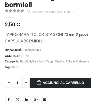
bormioli
( Ancora non ci sono recensioni. )
0
out of 5
2,50
€
TAPPO BARATTOLO 4 STAGIONI 70 mm 2 pezzi
CAPSULA BORMIOLI
Disponibilità:
18 disponibili
COD:
BORCAP70
Categorie:
Barattoli
,
Barattoli e Tappi
,
Cucina
,
Tutte le Categorie
Tag:
6002
AGGIUNGI AL CARRELLO