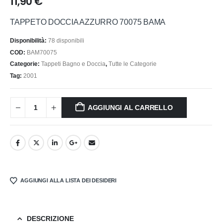
11,90
€
TAPPETO DOCCIA AZZURRO 70075 BAMA
Disponibilità:
78 disponibili
COD:
BAM70075
Categorie:
Tappeti Bagno e Doccia
,
Tutte le Categorie
Tag:
2001
AGGIUNGI AL CARRELLO
AGGIUNGI ALLA LISTA DEI DESIDERI
DESCRIZIONE