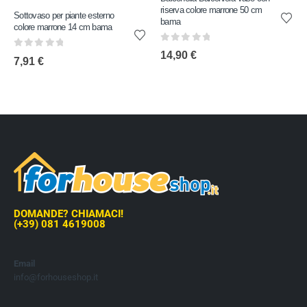
riserva colore marrone 50 cm
Sottovaso per piante esterno
bama
colore marrone 14 cm bama
0
out of 5
14,90
€
0
out of 5
7,91
€
DOMANDE? CHIAMACI!
(+39) 081 4619008
Email
info@forhouseshop.it