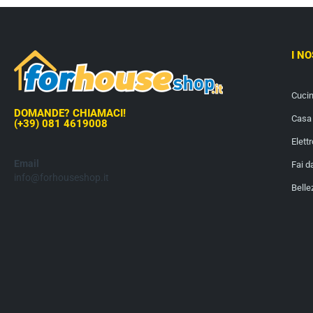
I N
Cuci
DOMANDE? CHIAMACI!
Casa 
(+39) 081 4619008
Elett
Email
Fai d
info@forhouseshop.it
Belle