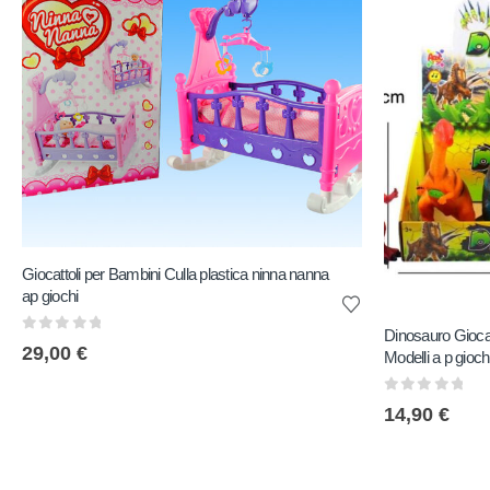
Giocattoli per Bambini Culla plastica ninna nanna
ap giochi
Dinosauro Giocat
0
out of 5
29,00
€
Modelli a p gioch
0
out of 5
14,90
€