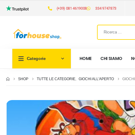
(+39) 081 4619008
334 9747873
HOME
CHI SIAMO
N
Categorie
SHOP
TUTTE LE CATEGORIE
,
GIOCHI ALL'APERTO
GIOCHI