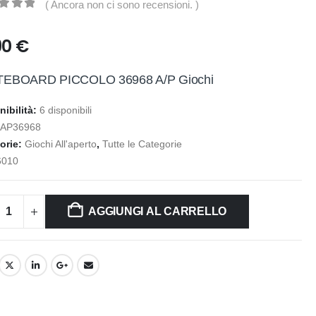
( Ancora non ci sono recensioni. )
t of 5
90
€
EBOARD PICCOLO 36968 A/P Giochi
nibilità:
6 disponibili
:
AP36968
orie:
Giochi All'aperto
,
Tutte le Categorie
6010
AGGIUNGI AL CARRELLO