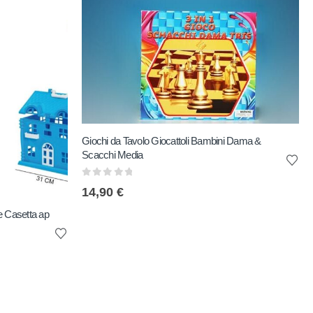
Giochi da Tavolo Giocattoli Bambini Dama &
Scacchi Media
0
out of 5
14,90
€
e Casetta ap