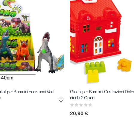
toli per Bamnini con suoni Vari
Giochi per Bambini Costruzioni Dolc
i
giochi 2 Colori
0
out of 5
20,90
€