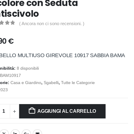
colore con Seduta
tiscivolo
( Ancora non ci sono recensioni. )
t of 5
,90
€
BELLO MULTIUSO GIREVOLE 10917 SABBIA BAMA
nibilità:
8 disponibili
:
BAM10917
orie:
Casa e Giardino
,
Sgabelli
,
Tutte le Categorie
2023
AGGIUNGI AL CARRELLO