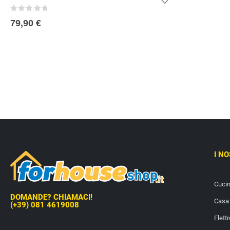
0
out of 5
79,90
€
I N
Cuci
DOMANDE? CHIAMACI!
Casa 
(+39) 081 4619008
Elett