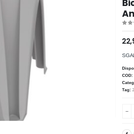
Bi
An
0
ou
22
SGA
Dispo
COD
Categ
Tag: