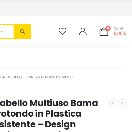
0
Carrello
0,00
€
IGN BICOLORE CON SEDUTA ANTISCIVOLO
abello Multiuso Bama
rotondo in Plastica
sistente – Design