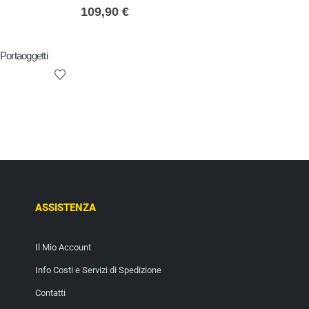
0
out of 5
109,90
€
 Portaoggetti
ASSISTENZA
Il Mio Account
Info Costi e Servizi di Spedizione
Contatti