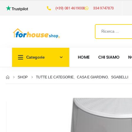
(+39) 081 4619008
334 9747873
HOME
CHI SIAMO
N
Categorie
SHOP
TUTTE LE CATEGORIE
,
CASA E GIARDINO
,
SGABELLI