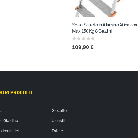
Scala Scaletto in Alluminio Attica con
Max 150 Kg 8 Gradini
0
out of 5
109,90
€
OSTRI PRODOTTI
na
Giocattoli
e Giardino
Utensili
rodomestici
Estate