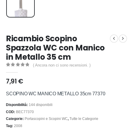
Ricambio Scopino
Spazzola WC con Manico
in Metallo 35 cm
( Ancora non ci sono recensioni. )
0
out of 5
7,91
€
SCOPINO WC MANICO METALLO 35cm 77370
Disponibilità:
144 disponibili
COD:
BEC77370
Categorie:
Portascopini e Scopini WC
,
Tutte le Categorie
Tag:
2008