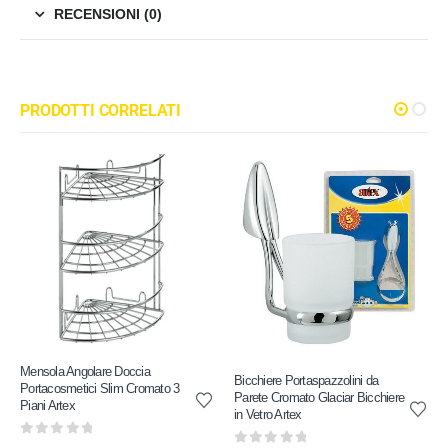
RECENSIONI (0)
PRODOTTI CORRELATI
Mensola Angolare Doccia
Bicchiere Portaspazzolini da
Portacosmetici Slim Cromato 3
Parete Cromato Glaciar Bicchiere
Piani Artex
in Vetro Artex
0
out of 5