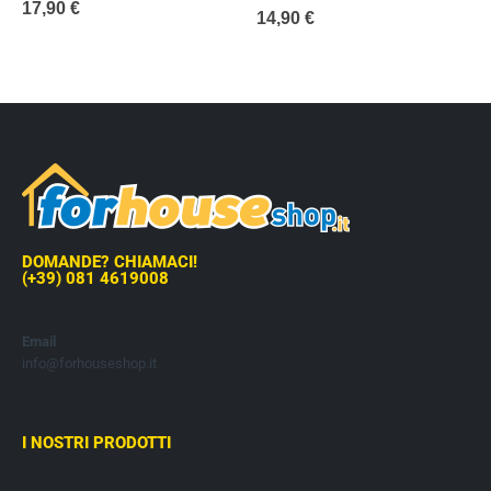
17,90
€
0
out of 5
14,90
€
DOMANDE? CHIAMACI!
(+39) 081 4619008
Email
info@forhouseshop.it
I NOSTRI PRODOTTI