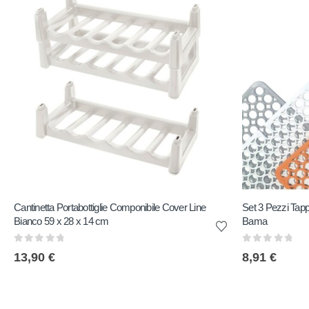
Cantinetta Portabottiglie Componibile Cover Line
Set 3 Pezzi Tapp
Bianco 59 x 28 x 14 cm
Bama
0
out of 5
0
out of 5
13,90
€
8,91
€