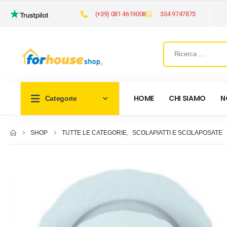
(+39) 081 4619008
334 9747873
HOME
CHI SIAMO
N
Categorie
SHOP
TUTTE LE CATEGORIE
,
SCOLAPIATTI E SCOLAPOSATE