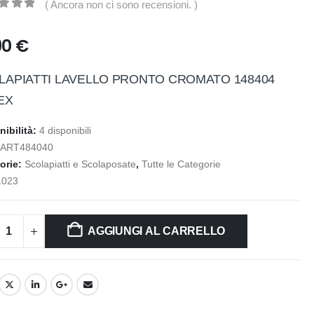
( Ancora non ci sono recensioni. )
t of 5
90
€
LAPIATTI LAVELLO PRONTO CROMATO 148404
EX
nibilità:
4 disponibili
:
ART484040
orie:
Scolapiatti e Scolaposate
,
Tutte le Categorie
1023
AGGIUNGI AL CARRELLO