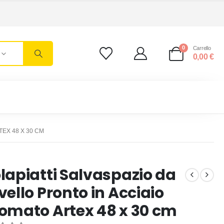
0
Carrello
0,00
€
EX 48 X 30 CM
lapiatti Salvaspazio da
vello Pronto in Acciaio
omato Artex 48 x 30 cm