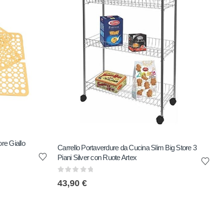
ore Giallo
Carrello Portaverdure da Cucina Slim Big Store 3
Piani Silver con Ruote Artex
0
out of 5
43,90
€