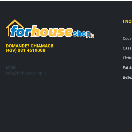
I N
Cuci
DOMANDE? CHIAMACI!
Casa 
(+39) 081 4619008
Elett
Email
Fai d
info@forhouseshop.it
Belle