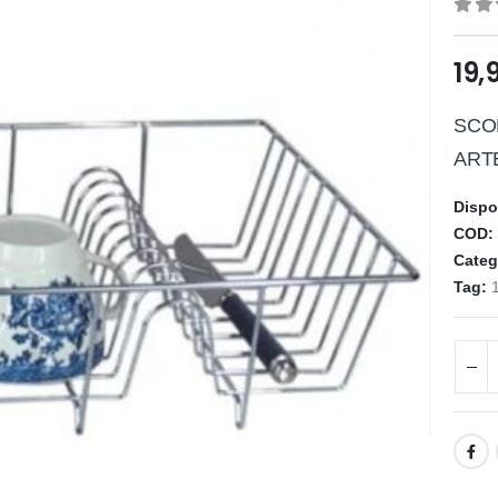
0
ou
19,
SCO
ART
Dispo
COD
Categ
Tag: