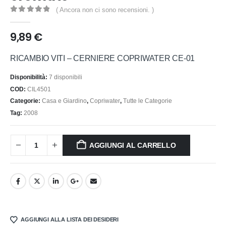
( Ancora non ci sono recensioni. )
0
out of 5
9,89
€
RICAMBIO VITI – CERNIERE COPRIWATER CE-01
Disponibilità:
7 disponibili
COD:
CIL4501
Categorie:
Casa e Giardino
,
Copriwater
,
Tutte le Categorie
Tag:
2008
AGGIUNGI AL CARRELLO
AGGIUNGI ALLA LISTA DEI DESIDERI