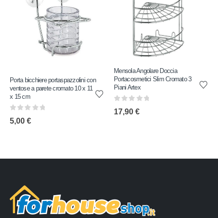
Mensola Angolare Doccia
Portacosmetici Slim Cromato 3
Porta bicchiere portaspazzolini con
Piani Artex
ventose a parete cromato 10 x 11
x 15 cm
0
out of 5
17,90
€
0
out of 5
5,00
€