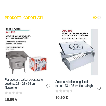
PRODOTTI CORRELATI
Fornacetta a carbone portatatile
Arrosticarciofi rettangolare in
quadrata 25 x 25 x 35 cm
metallo 33 x 25 cm filcasalinghi
filcasalinghi
0
out of 5
16,90
€
0
out of 5
18,90
€