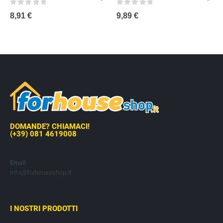
0
out of 5
0
out of 5
8,91
€
9,89
€
DOMANDE? CHIAMACI!
(+39) 081 4619008
Email
info@forhouseshop.it
I NOSTRI PRODOTTI