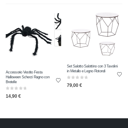
Set Salotto Salottino con 3 Tavolini
in Metallo e Legno Rotondi
Accessorio Vestito Festa
Halloween Scherzi Ragno con
Bretelle
0
out of 5
79,00
€
0
out of 5
14,90
€